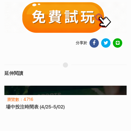
分享於
延伸閱讀
瀏覽數：4716
場中投注時間表 (4/25-5/02)