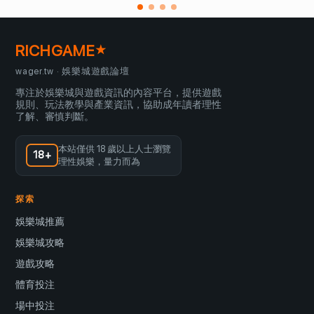
RICHGAME
★
wager.tw · 娛樂城遊戲論壇
專注於娛樂城與遊戲資訊的內容平台，提供遊戲
規則、玩法教學與產業資訊，協助成年讀者理性
了解、審慎判斷。
本站僅供 18 歲以上人士瀏覽
18+
理性娛樂，量力而為
探索
娛樂城推薦
娛樂城攻略
遊戲攻略
體育投注
場中投注