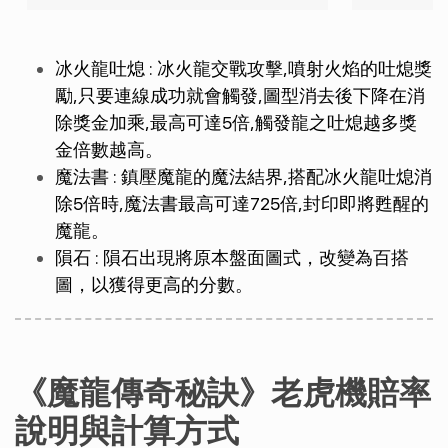
冰火龍吐熄 : 冰火龍交戰攻擊,噴射火焰的吐熄獎
勵,只要連線成功就會觸發,圖型消去後下降在消
除獎金加乘,最高可達5倍,觸發龍之吐熄越多獎
金倍數越高。
魔法書 : 鎮壓魔龍的魔法結界,搭配冰火龍吐熄消
除5倍時,魔法書最高可達725倍,封印即將甦醒的
魔龍。
隕石 : 隕石出現將原本盤面圖式，改變為百搭
圖，以獲得更高的分數。
《魔龍傳奇秘訣》老虎機賠率
說明與計算方式