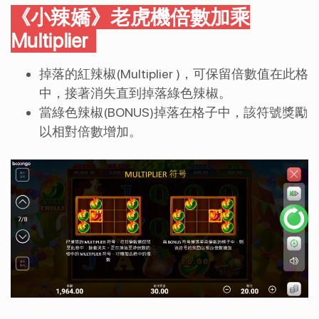
《小辣嬌》老虎機倍數加乘
Multiplier
掉落的紅辣椒(Multiplier
)，可保留倍數值在此格
中，接著消失直到掉落綠色辣椒。
當綠色辣椒(BONUS)掉落在格子中，該符號獎勵
以相對倍數增加。