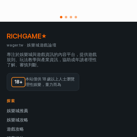
RICHGAME
★
wager.tw · 娛樂城遊戲論壇
專注於娛樂城與遊戲資訊的內容平台，提供遊戲
規則、玩法教學與產業資訊，協助成年讀者理性
了解、審慎判斷。
本站僅供 18 歲以上人士瀏覽
18+
理性娛樂，量力而為
探索
娛樂城推薦
娛樂城攻略
遊戲攻略