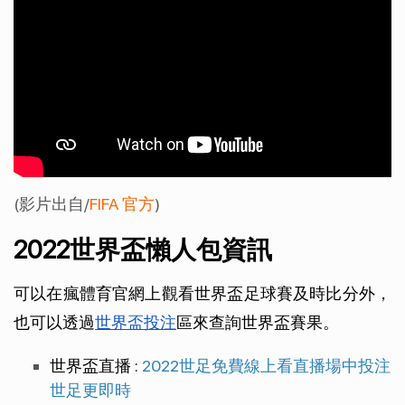
(影片出自/
FIFA 官方
)
2022世界盃懶人包資訊
可以在瘋體育官網上觀看世界盃足球賽及時比分外，
也可以透過
世界盃投注
區來查詢世界盃賽果。
世界盃直播 :
2022世足免費線上看直播場中投注
世足更即時