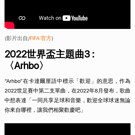
(影片出自/
FIFA 官方
)
2022世界盃主題曲3 :
〈Arhbo〉
“Arhbo”在卡達爾厘語中標示「歡迎」的意思，作為
2022世足賽中第二支單曲，在2022年8月發布，歌曲
中想表達「一同共享足球和音樂，歡迎全球球迷無論
你來自哪裡，讓我們相聚歡慶吧」