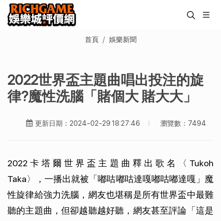
首頁
娛樂新聞
2022世界盃主題曲唱出投注的旋
律?魔性洗腦「賭個大 賭大大」
瀏覽數：7494
更新日期：2024-02-29 18:27:46
2022卡塔爾世界盃主題曲釋出歌名〈Tukoh
Taka〉，一播出就被「嘟咕嘟咕達嘎嘟咕嘟達嘎」魔
性旋律給強力洗腦，網友也堪稱是所有世界盃中最難
聽的主題曲，但卻越聽越好聽，網友甚至評論「這是