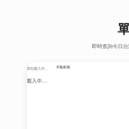
即時查詢今日台