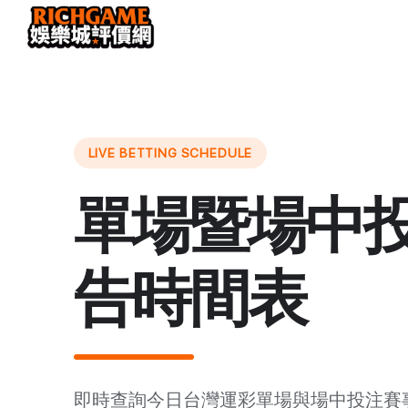
LIVE BETTING SCHEDULE
單場暨場中
告時間表
即時查詢今日台灣運彩單場與場中投注賽