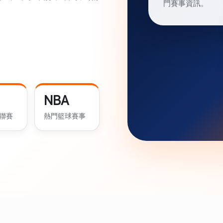
門賽事資訊。
NBA
聯賽
熱門籃球賽事