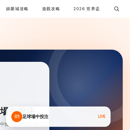
娛樂城攻略
遊戲攻略
2026 世界盃
新場中投注
01
足球場中投注
LIVE
場中投注開盤時間與熱