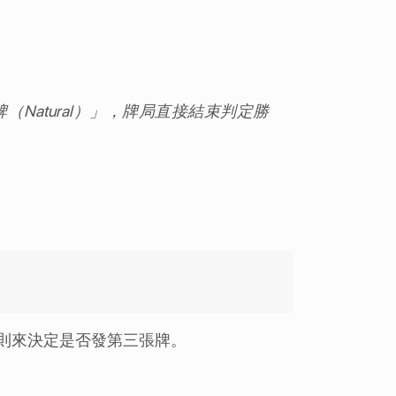
Natural）」，牌局直接結束判定勝
則來決定是否發第三張牌。