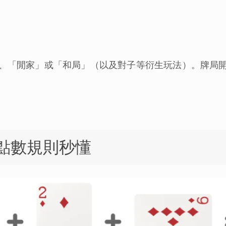
、「閒家」或「和局」（以及對子等衍生玩法）。牌局
點數規則秒懂