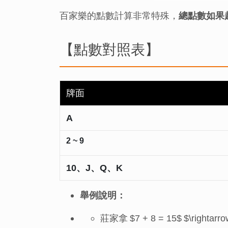
百家樂的點數計算非常特殊，
總點數如果超
【點數對照表】
牌面
A
2 ~ 9
10、J、Q、K
舉例說明：
莊家拿 
$7 + 8 = 15$
$\rightarr