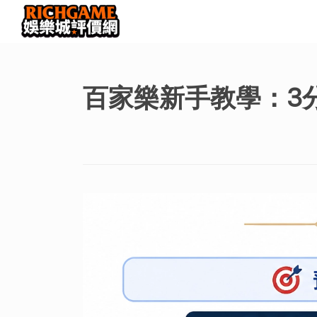
百家樂新手教學：3