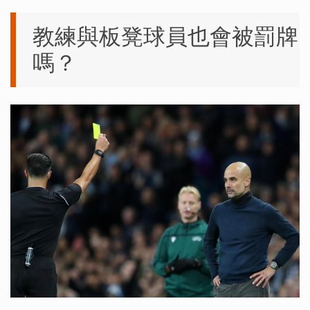
教練與板凳球員也會被罰牌
嗎？