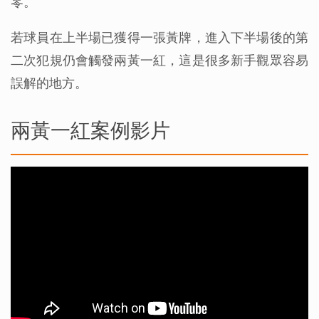
零。
若球員在上半場已獲得一張黃牌，進入下半場後的第
二次犯規仍會觸發兩黃一紅，這是很多新手觀眾容易
誤解的地方。
兩黃一紅案例影片