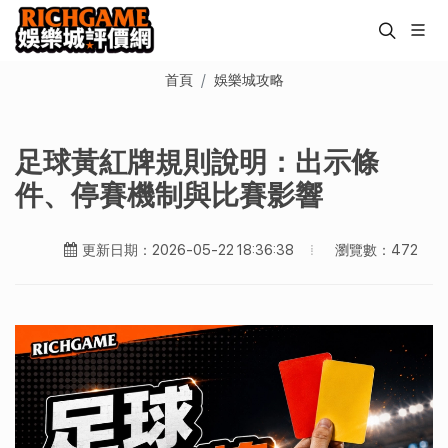
首頁
娛樂城攻略
足球黃紅牌規則說明：出示條
件、停賽機制與比賽影響
瀏覽數：472
更新日期：2026-05-22 18:36:38