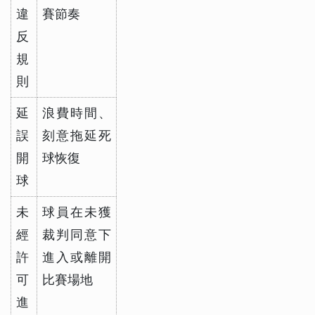
違
賽節奏
反
規
則
延
浪費時間、
誤
刻意拖延死
開
球恢復
球
未
球員在未獲
經
裁判同意下
許
進入或離開
可
比賽場地
進