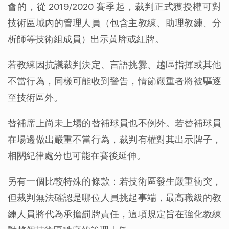
會的，從 2019/2020 賽季起，裁判正式獲授權可對
技術區域內的管理人員（包含主教練、助理教練、分
析師等技術組成員）出示黃牌或紅牌。
若教練因抗議裁判決定、言語挑釁、越區指揮或其他
不當行為，同樣可能收到警告，情節嚴重者將被驅逐
至技術區外。
替補席上尚未上場的替補球員也不例外。若替補球員
在場邊做出嚴重不當行為，裁判有權對其出示牌子，
相關紀律處分也可能在賽後延伸。
另有一個比較特殊的條款：若技術區發生嚴重衝突，
但裁判無法確認是哪位人員挑起事端，最高職級的教
練人員將代為承擔罰牌責任，這項規定旨在強化教練