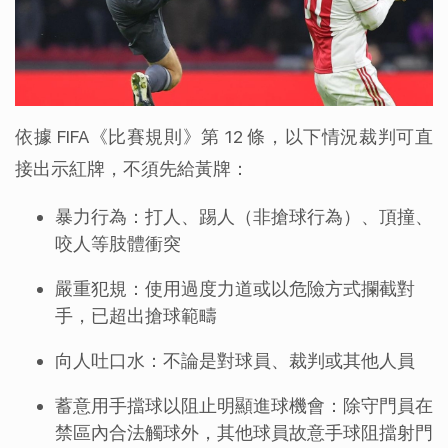
依據 FIFA《比賽規則》第 12 條，以下情況裁判可直
接出示紅牌，不須先給黃牌：
暴力行為：打人、踢人（非搶球行為）、頂撞、
咬人等肢體衝突
嚴重犯規：使用過度力道或以危險方式攔截對
手，已超出搶球範疇
向人吐口水：不論是對球員、裁判或其他人員
蓄意用手擋球以阻止明顯進球機會：除守門員在
禁區內合法觸球外，其他球員故意手球阻擋射門