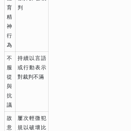
育
判
精
神
行
為
不
持續以言語
服
或行動表示
從
對裁判不滿
與
抗
議
故
屢次輕微犯
意
規以破壞比