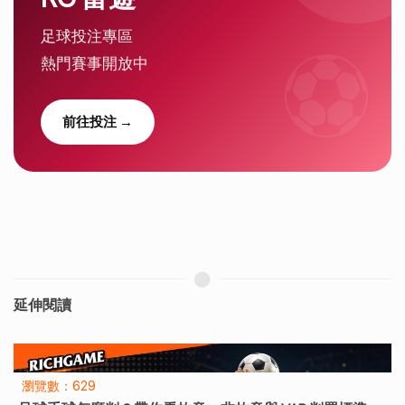
足球投注專區
熱門賽事開放中
前往投注 →
延伸閱讀
瀏覽數：629