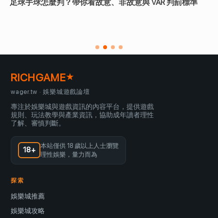
足球手球怎麼判？帶你看故意、非故意與 VAR 判罰標準
RICHGAME
★
wager.tw · 娛樂城遊戲論壇
專注於娛樂城與遊戲資訊的內容平台，提供遊戲
規則、玩法教學與產業資訊，協助成年讀者理性
了解、審慎判斷。
本站僅供 18 歲以上人士瀏覽
18+
理性娛樂，量力而為
探索
娛樂城推薦
娛樂城攻略