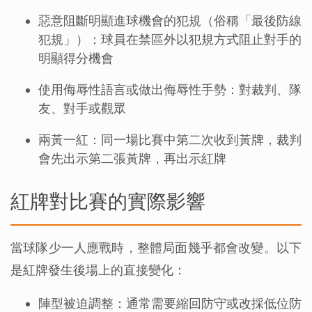
惡意阻斷明顯進球機會的犯規（俗稱「最後防線
犯規」）：球員在禁區外以犯規方式阻止對手的
明顯得分機會
使用侮辱性語言或做出侮辱性手勢：對裁判、隊
友、對手或觀眾
兩黃一紅：同一場比賽中第二次收到黃牌，裁判
會先出示第二張黃牌，再出示紅牌
紅牌對比賽的實際影響
當球隊少一人應戰時，整體局面幾乎都會改變。以下
是紅牌發生後場上的直接變化：
陣型被迫調整：通常需要縮回防守或改採低位防