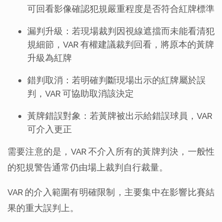
可回看影像確認犯規嚴重程度是否符合紅牌標準
漏判升級：若現場裁判因視線遮擋而未能看清犯
規細節，VAR 有權建議裁判回看，將原本的黃牌
升級為紅牌
錯判取消：若明確判斷現場出示的紅牌屬於誤
判，VAR 可協助取消該決定
黃牌錯誤對象：若黃牌被出示給錯誤球員，VAR 
可介入更正
需要注意的是，VAR 不介入所有的黃牌判決，一般性
的犯規警告通常仍由場上裁判自行裁量。
VAR 的介入範圍有明確限制，主要集中在影響比賽結
果的重大誤判上。