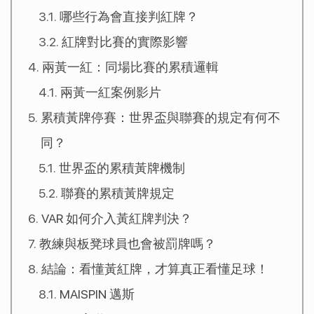
哪些行為會直接判紅牌？
紅牌對比賽的實際影響
兩黃一紅：同場比賽的累積邏輯
兩黃一紅案例影片
累積黃牌停賽：世界盃與聯賽的規定有何不
同？
世界盃的累積黃牌機制
聯賽的累積黃牌規定
VAR 如何介入黃紅牌判決？
教練與板凳球員也會被罰牌嗎？
結論：看懂黃紅牌，才算真正看懂足球！
MAISPIN 邁斯