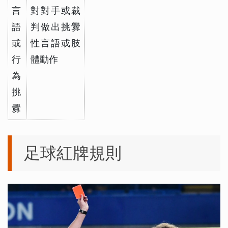
言
對對手或裁
語
判做出挑釁
或
性言語或肢
行
體動作
為
挑
釁
足球紅牌規則