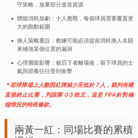
守策略，放棄部分進攻資源
體能消耗加劇：十人應戰，每個球員需要覆蓋更
大的跑動範圍
換人策略重設：教練可能必須提前消耗換人名額
來補強某個位置的漏洞
心理層面影響：被罰下者離場後，留下球員的士
氣與節奏往往受到衝擊
＊若球隊場上人數因紅牌減少至低於 7 人，裁判有權
直接終止比賽，判該隊 0:3 敗北，這是 FIFA 針對極
端情況的特殊條款。
兩黃一紅：同場比賽的累積