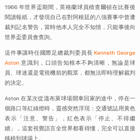
1966 年世界盃期間，英格蘭球員積查爾頓在比賽後
閱讀報紙，才發現自己在對阿根廷的八強賽事中曾遭
裁判記名警告，當時他本人完全不知情，只能事後向
世界盃委員會查詢。
這件事讓時任國際足總裁判委員長 
Kenneth George 
Aston
 意識到，口頭告知根本不夠清晰，無論是球
員、球迷還是電視機前的觀眾，都無法即時理解裁判
的決定。
Aston 在某次從溫布萊球場開車回家的途中，停在一
個路口等紅綠燈時，靈感突然浮現：交通號誌用黃色
表示「注意、警告」，紅色表示「停止、不得繼
續」，這套視覺語言全世界都看得懂，完全可以直接
移植到球場上。