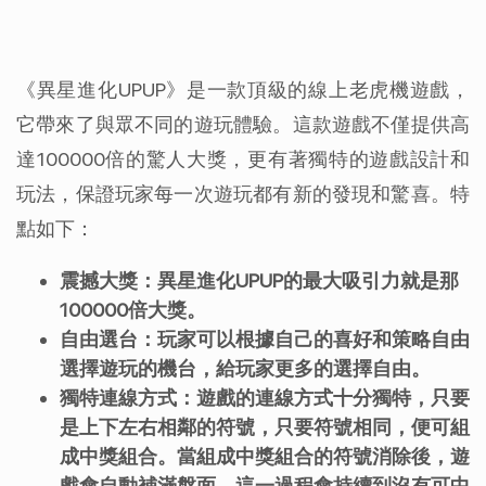
《異星進化UPUP》是一款頂級的線上老虎機遊戲，
它帶來了與眾不同的遊玩體驗。這款遊戲不僅提供高
達100000倍的驚人大獎，更有著獨特的遊戲設計和
玩法，保證玩家每一次遊玩都有新的發現和驚喜。特
點如下：
震撼大獎：異星進化UPUP的最大吸引力就是那
100000倍大獎。
自由選台：玩家可以根據自己的喜好和策略自由
選擇遊玩的機台，給玩家更多的選擇自由。
獨特連線方式：遊戲的連線方式十分獨特，只要
是上下左右相鄰的符號，只要符號相同，便可組
成中獎組合。當組成中獎組合的符號消除後，遊
戲會自動補滿盤面，這一過程會持續到沒有可中