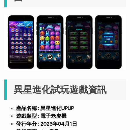
異星進化試玩遊戲資訊
產品名稱 : 異星進化UPUP
遊戲類型 : 電子老虎機
發行年分 : 2023年04月1日