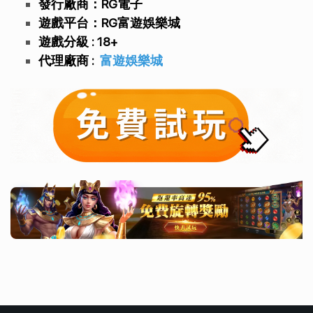
發行廠商：RG電子
遊戲平台：RG富遊娛樂城
遊戲分級 : 18+
代理廠商 :
富遊娛樂城