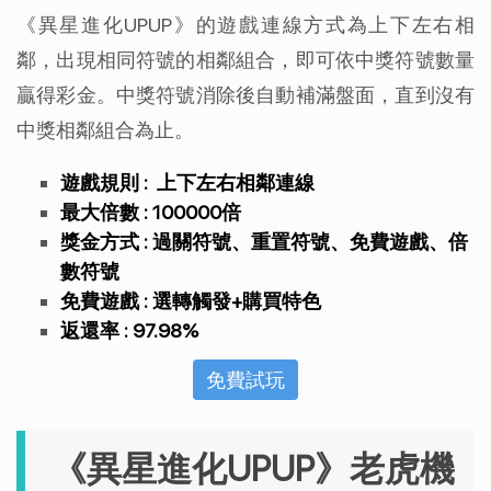
《異星進化UPUP》的遊戲連線方式為上下左右相
鄰，出現相同符號的相鄰組合，即可依中獎符號數量
贏得彩金。中獎符號消除後自動補滿盤面，直到沒有
中獎相鄰組合為止。
遊戲規則 : 上下左右相鄰連線
最大倍數 : 100000倍
獎金方式 : 過關符號、重置符號、免費遊戲、倍
數符號
免費遊戲 : 選轉觸發+購買特色
返還率 : 97.98%
免費試玩
《異星進化UPUP》老虎機