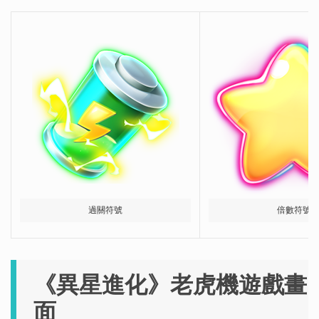
過關符號
倍數符號
《異星進化》老虎機遊戲畫
面