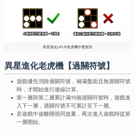
異星進化UPUP老虎機中獎規則
異星進化老虎機【過關符號】
遊戲優先消除過關符號，補滿盤面且無過關符號
時，才開始進行連線計算。
第一層與第二層累計滿15個過關符號時，遊戲進
入下一層，過關符號不可累計至下一層。
若遊戲中途離開視同放棄，再次進入遊戲時從第
一層開始。