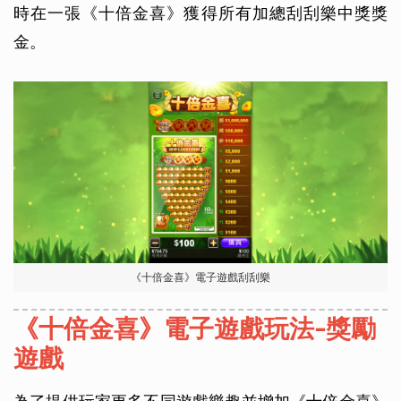
時在一張《十倍金喜》獲得所有加總刮刮樂中獎獎
金。
《十倍金喜》電子遊戲刮刮樂
《十倍金喜》電子遊戲玩法-獎勵
遊戲