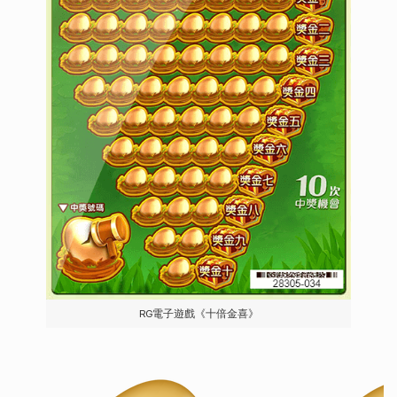
RG電子遊戲《十倍金喜》