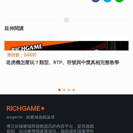
延伸閱讀
瀏覽數：34891
老虎機怎麼玩？類型、RTP、符號與中獎真相完整教學
RICHGAME
★
wager.tw · 娛樂城遊戲論壇
專注於娛樂城與遊戲資訊的內容平台，提供遊戲
規則、玩法教學與產業資訊，協助成年讀者理性