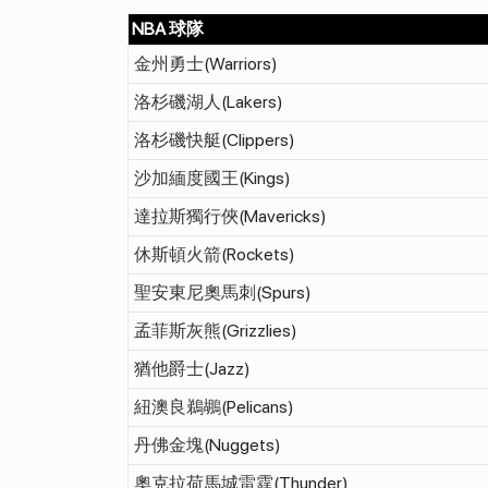
NBA 球隊
金州勇士
(Warriors)
洛杉磯湖人
(Lakers)
洛杉磯快艇
(Clippers)
沙加緬度國王
(Kings)
達拉斯獨行俠
(Mavericks)
休斯頓火箭
(Rockets)
聖安東尼奧馬刺
(Spurs)
孟菲斯灰熊
(Grizzlies)
猶他爵士
(Jazz)
紐澳良鵜鶘
(Pelicans)
丹佛金塊
(Nuggets)
奧克拉荷馬城雷霆
(Thunder)