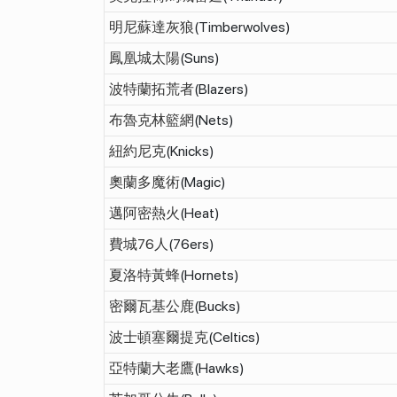
明尼蘇達灰狼
(Timberwolves)
鳳凰城太陽
(Suns)
波特蘭拓荒者
(Blazers)
布魯克林籃網
(Nets)
紐約尼克
(Knicks)
奧蘭多魔術
(Magic)
邁阿密熱火
(Heat)
費城76人
(76ers)
夏洛特黃蜂
(Hornets)
密爾瓦基公鹿
(Bucks)
波士頓塞爾提克
(Celtics)
亞特蘭大老鷹
(Hawks)