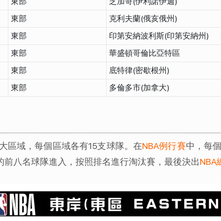
東部
芝加哥(伊利諾伊週)
東部
克利夫蘭(俄亥俄州)
東部
印第安納波利斯(印第安納州)
東部
華盛頓哥倫比亞特區
東部
底特律(密歇根州)
東部
多倫多市(加拿大)
兩大區域，每個區域各有15支球隊。在
NBA例行賽
中，每個
的前八名球隊進入，按照排名進行淘汰賽，最後決出
NB