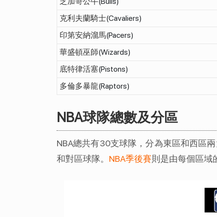
芝加哥公牛
(Bulls)
克利夫蘭騎士
(Cavaliers)
印第安納溜馬
(Pacers)
華盛頓巫師
(Wizards)
底特律活塞
(Pistons)
多倫多暴龍
(Raptors)
NBA球隊總數及分區
NBA總共有30支球隊，分為東區和西區
和對區球隊。
NBA季後賽
則是由每個區域