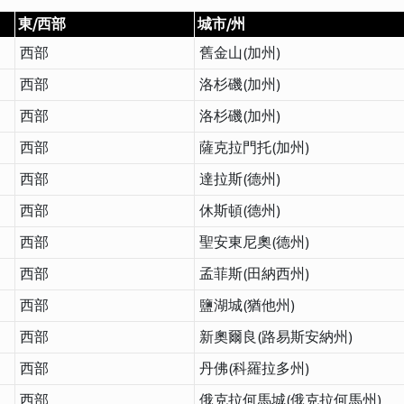
東/西部
城市/州
西部
舊金山(加州)
西部
洛杉磯(加州)
西部
洛杉磯(加州)
西部
薩克拉門托(加州)
西部
達拉斯(德州)
西部
休斯頓(德州)
西部
聖安東尼奧(德州)
西部
孟菲斯(田納西州)
西部
鹽湖城(猶他州)
西部
新奧爾良(路易斯安納州)
西部
丹佛(科羅拉多州)
西部
俄克拉何馬城(俄克拉何馬州)