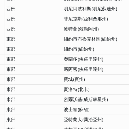
西部
明尼阿波利斯(明尼蘇達州)
西部
菲尼克斯(亞利桑那州)
西部
波特蘭(俄勒岡州)
東部
紐約市布魯克林區(紐約州)
東部
紐約市(紐約州)
東部
奧蘭多(佛羅里達州)
東部
邁阿密(佛羅里達州)
東部
費城(賓州)
東部
夏洛特(北卡)
東部
密爾沃基(威斯康星州)
東部
波士頓(麻省)
東部
亞特蘭大(喬治亞州)