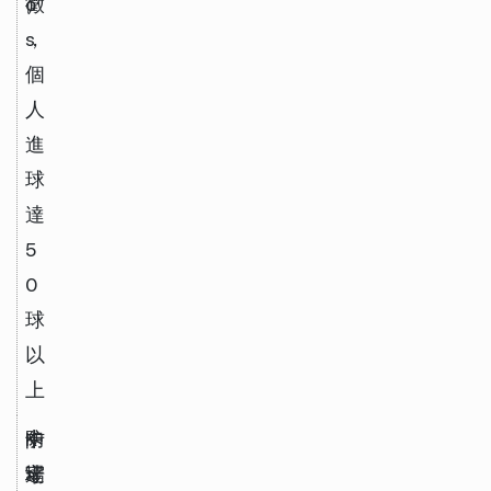
o
）
徵
s
，
個
人
進
球
達
5
0
球
以
上
K
防
卡
中
a
守
達
場