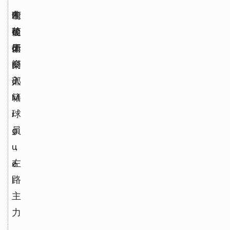
P
左
卡
葡
e
後
達
萄
d
衛
俱
牙
r
樂
裔
o 
部
入
M
籍
i
球
g
員
u
，
e
左
l
路
主
力