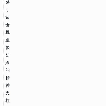
o
n
將
l
t
，
a
a
波
s
（
士
i
義
尼
n
甲
亞
a
）
後
c
防
線
的
精
神
支
柱