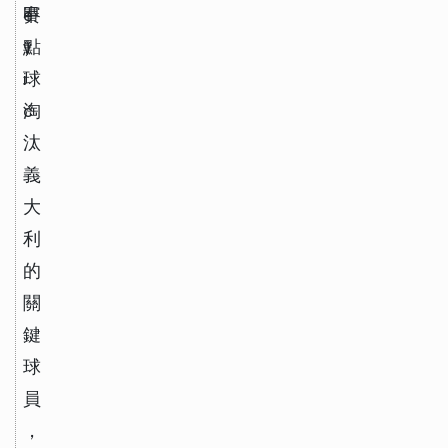
e
甲
賽
v
）
點
i
球
ć
淘
汰
義
大
利
的
關
鍵
球
員
，