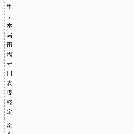
甲
，
本
屆
兩
場
守
門
表
現
穩
定
全
≈