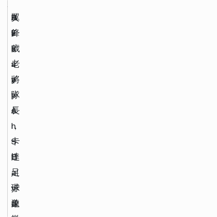
H
翼
A
3
a
鋒
l 
7
s
R
歲
s
a
老
a
y
將
n 
y
隊
A
a
長
l
n 
，
-
S
卡
H
C
達
a
（
足
y
卡
球
d
達
象