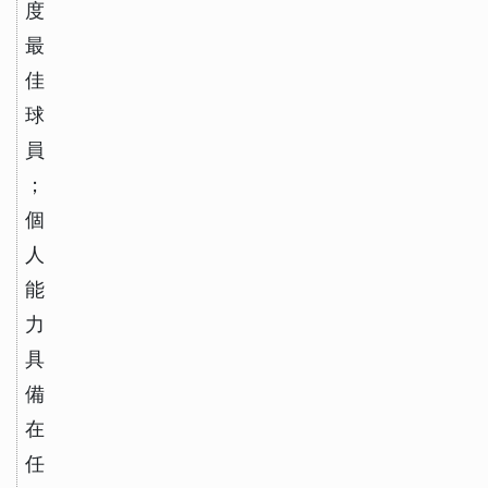
度
最
佳
球
員
；
個
人
能
力
具
備
在
任