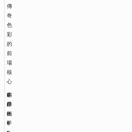
傳
奇
色
彩
的
前
場
核
心
E
前
V
本
r
鋒
f
季
m
B 
德
e
S
甲