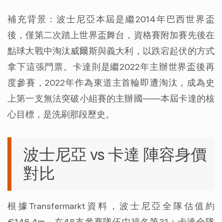
補充背景：波士尼亞本屆是繼2014年巴西世界盃
後，僅第二次踏上世界盃舞台，資格賽附加賽先後在
點球大戰中淘汰威爾斯與義大利，以跌宕起伏的方式
拿下這張門票。卡達則是繼2022年主辦世界盃後再
度參賽，2022年作為東道主首輪即遭淘汰，成為史
上第一支無法突破小組賽的主辦國——本屆卡達的核
心目標，是洗刷那段歷史。
波士尼亞 vs 卡達 陣容身價
對比
根據Transfermarkt資料，波士尼亞全隊估值約
€146.4m，在48支參賽隊伍中排名第31；卡達全隊