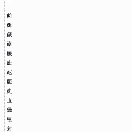
隊
E
前
S
4
d
鋒
c
0
i
／
h
歲
n 
隊
a
，
D
長
l
波
ž
k
士
e
e 
尼
k
0
亞
o
4
史
（
上
德
最
甲
佳
）
射