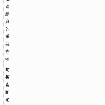
進
組
織
的
重
要
齒
輪
S
左
A
前
e
後
t
阿
a
衛
a
森
d 
l
納
K
a
老