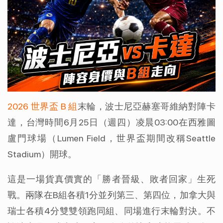
2026 世界盃 B 組
末輪，波士尼亞赫塞哥維納對陣卡
達，台灣時間6月25日（週四）凌晨03:00在西雅圖
盧門球場（Lumen Field，世界盃期間改稱Seattle 
Stadium）開球。
這是一場貨真價實的「勝者晉級、敗者回家」生死
戰。兩隊在B組各積1分並列第三、第四位，加拿大與
瑞士各積4分雙雙領跑同組、同場進行末輪對決。不