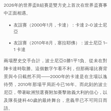
2026年的世界盃B組賽是雙方史上首次在世界盃賽事
中正面相遇。
友誼賽（2000年1月，卡達）：卡達 2–0 波士尼
亞
友誼賽（2010年8月，塞拉耶佛）：波士尼亞 1–
1 卡達
兩場歷史交手合計，波士尼亞0勝1平1負、從未在對
陣卡達時取勝。這個數字乍看不利，但那兩場比賽背
景與今日截然不同——2000年的卡達是在主場以逸
待勞，2010年那場平局距今已16年。而此刻的波士
尼亞，帶著歐洲預選賽附加賽擊敗義大利的信心，以
及隊長捷科40歲的最終舞台，意義早已不可同日而
語。