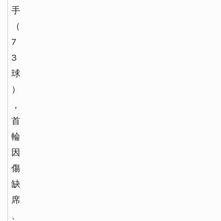
手
（
7
3
球
）
，
首
輪
因
傷
缺
席
、