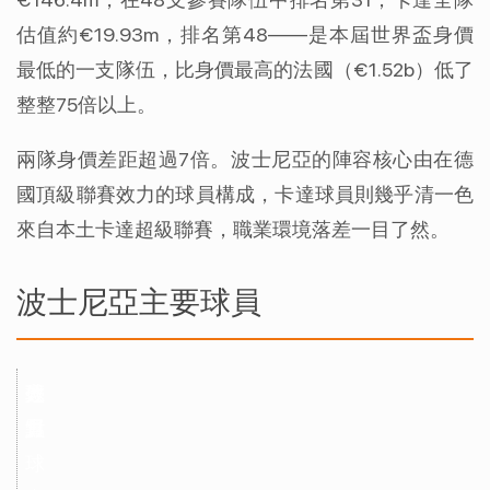
估值約€19.93m，排名第48——是本屆世界盃身價
最低的一支隊伍，比身價最高的法國（€1.52b）低了
整整75倍以上。
兩隊身價差距超過7倍。波士尼亞的陣容核心由在德
國頂級聯賽效力的球員構成，卡達球員則幾乎清一色
來自本土卡達超級聯賽，職業環境落差一目了然。
波士尼亞主要球員
球
位
效
亮
員
置
力
點
球