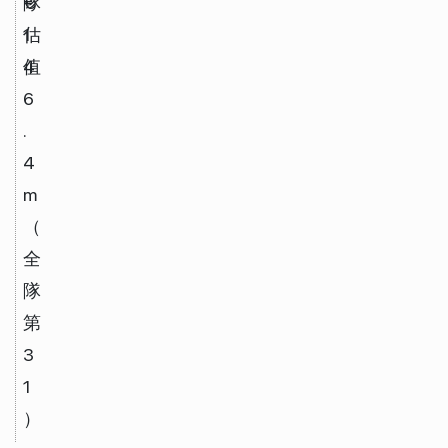
隊
€
估
1
值
4
6
.
4
m
（
全
隊
第
3
1
）