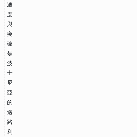
速
度
與
突
破
是
波
士
尼
亞
的
邊
路
利