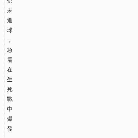
仍
未
進
球
，
急
需
在
生
死
戰
中
爆
發