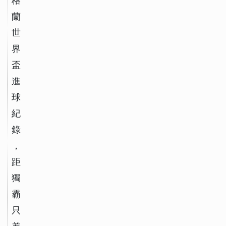
格
蘭
世
界
盃
進
球
紀
錄
，
距
獨
霸
只