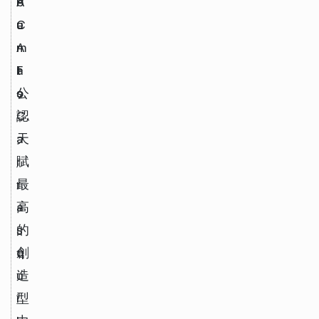
b
P
A
e
u
C
r
m
A
t
a
F
o 
s
公
C
認
a
天
r
賦
r
最
a
高
s
的
q
創
u
造
i
型