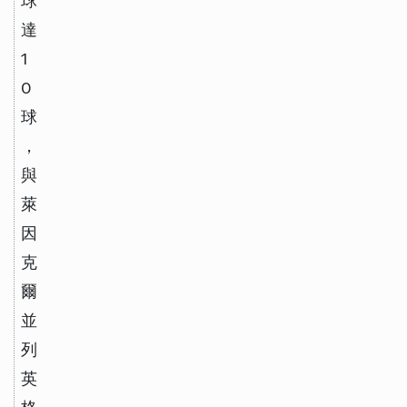
球
達
1
0
球
，
與
萊
因
克
爾
並
列
英