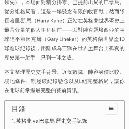
領先），本場面對積分掛零、已提前出局的巴拿馬。
從分組格局看，這是一場懸念有限的收官戰；然而隊
長哈里·凱恩（Harry Kane）正站在英格蘭世界盃史上
最具分量的個人里程碑前——以對陣克羅埃西亞的兩
球追平萊因克爾（Gary Lineker）的英格蘭世界盃10
球進球紀錄後，距離成為三獅在世界盃舞台上孤獨的
歷史第一射手，只剩一球之遙。
本文整理歷史交手背景、近況數據、陣容身價比較、
場地條件、凱恩破紀錄懸念以及L組完整格局，讓你
在開球前掌握最完整的賽前資訊。
目錄
英格蘭 vs 巴拿馬 歷史交手記錄