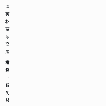
屬
英
格
蘭
最
高
層
M
前
B
本
a
鋒
a
場
r
r
回
c
c
歸
u
e
先
s 
l
發