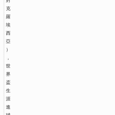
對
克
羅
埃
西
亞
）
，
世
界
盃
生
涯
進