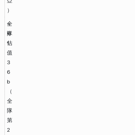
亞
）
全
≈
隊
€
估
1
值
.
3
6
b
（
全
隊
第
2