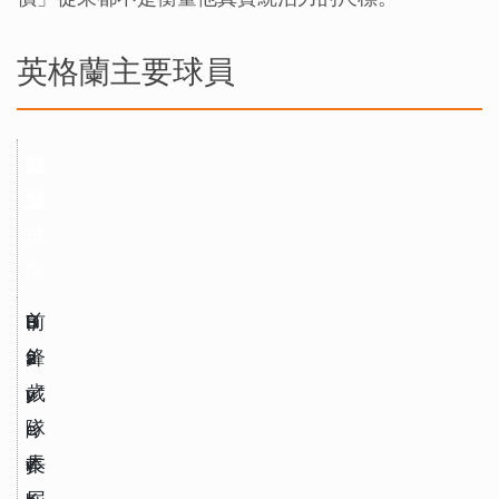
英格蘭主要球員
球
位
效
亮
員
置
力
點
球
隊
H
前
B
3
a
鋒
a
2
r
／
y
歲
r
隊
e
，
y 
長
r
本