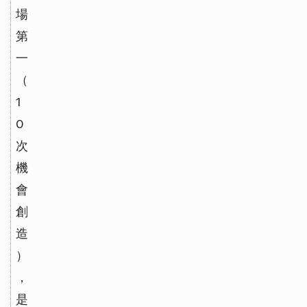
場
第
一
（
1
0
次
機
會
創
造
）
，
是