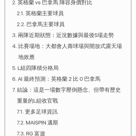
英格蘭 vs 巴拿馬 陣容身價對比
英格蘭主要球員
巴拿馬主要球員
兩隊近期狀態：近況數據與最後5場走勢
比賽場地：大都會人壽球場與開放式露天場
地效應
L組四隊積分格局
AI 最終預測：英格蘭 2 比 0 巴拿馬
結論：這是一場數字壓倒懸念、但帶有歷史
重量的L組收官戰
更多足球資訊
MAISPIN 邁斯
RG 富遊