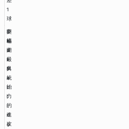
差
1
球
J
中
R
英
u
場
e
格
d
a
蘭
e 
l 
最
B
M
具
e
a
統
l
d
治
l
r
力
i
i
的
n
d
進
g
攻