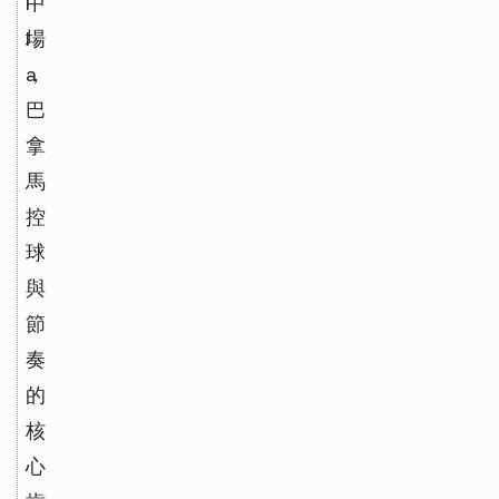
l
中
l
場
a
，
巴
拿
馬
控
球
與
節
奏
的
核
心