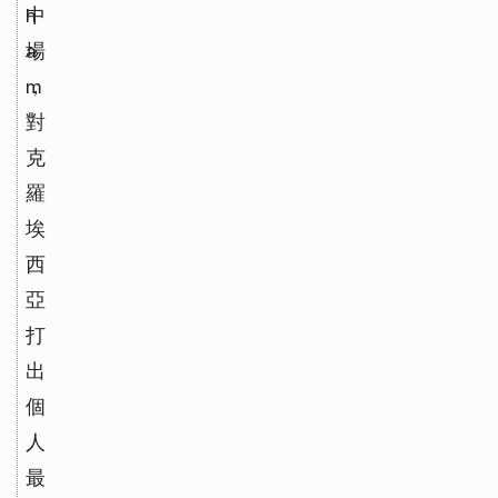
h
中
a
場
m
，
對
克
羅
埃
西
亞
打
出
個
人
最