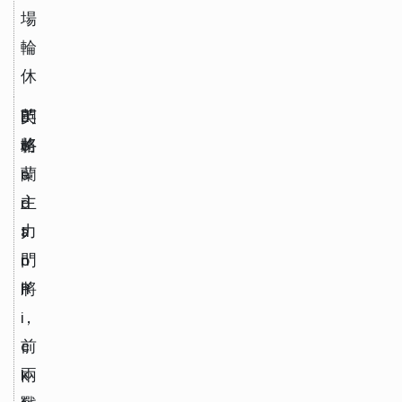
場
輪
休
J
門
E
英
o
將
v
格
r
e
蘭
d
r
主
a
t
力
n 
o
門
P
n
將
i
，
c
前
k
兩