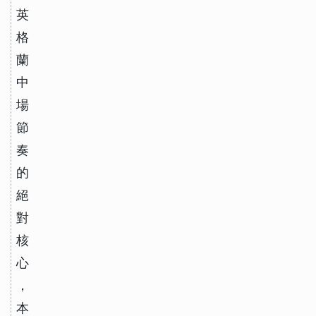
英
格
蘭
中
場
節
奏
的
絕
對
核
心
，
本