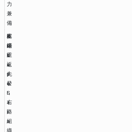
力
兼
備
B
翼
A
本
u
鋒
r
場
k
s
重
a
e
返
y
n
先
o 
a
發
S
l
，
a
右
k
路
a
組
織