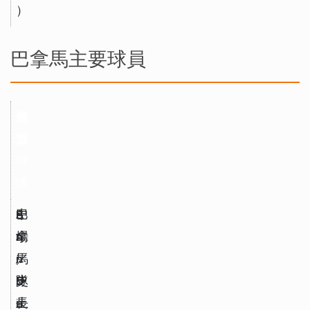
）
巴拿馬主要球員
球
位
效
亮
員
置
力
點
球
隊
A
中
S
巴
n
場
a
拿
í
／
n 
馬
b
隊
D
史
a
長
i
上