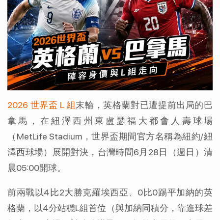
2026 世界盃 L 組
末輪，英格蘭對已遭提前出局的巴
拿馬，在紐澤西州東盧瑟福大都會人壽球場
（MetLife Stadium，世界盃期間官方名稱為紐約/紐
澤西球場）展開對決，台灣時間6月28日（週日）清
晨05:00開球。
前兩戰以4比2大勝克羅埃西亞、0比0踢平加納的英
格蘭，以4分站穩L組首位（與加納同積分，靠進球差