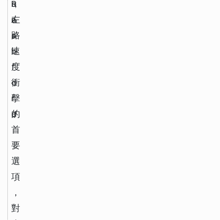
R
o
，
a
n
左
s
a
路
h
速
f
度
o
衝
r
擊
d
的
首
要
選
項
，
對