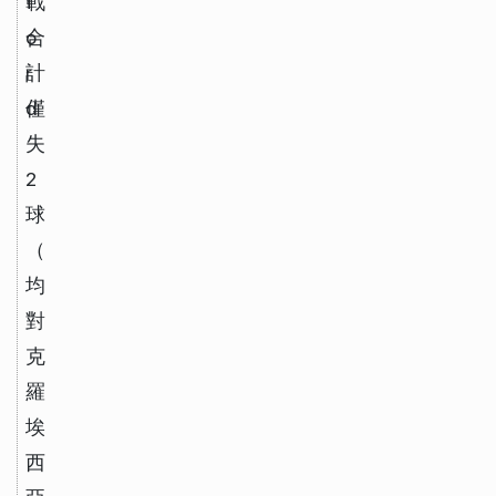
f
戰
o
合
r
計
d
僅
失
2
球
（
均
對
克
羅
埃
西