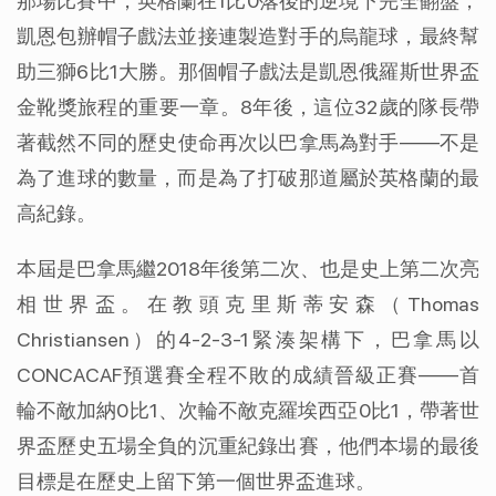
那場比賽中，英格蘭在1比0落後的逆境下完全翻盤，
凱恩包辦帽子戲法並接連製造對手的烏龍球，最終幫
助三獅6比1大勝。那個帽子戲法是凱恩俄羅斯世界盃
金靴獎旅程的重要一章。8年後，這位32歲的隊長帶
著截然不同的歷史使命再次以巴拿馬為對手——不是
為了進球的數量，而是為了打破那道屬於英格蘭的最
高紀錄。
本屆是巴拿馬繼2018年後第二次、也是史上第二次亮
相世界盃。在教頭克里斯蒂安森（Thomas 
Christiansen）的4-2-3-1緊湊架構下，巴拿馬以
CONCACAF預選賽全程不敗的成績晉級正賽——首
輪不敵加納0比1、次輪不敵克羅埃西亞0比1，帶著世
界盃歷史五場全負的沉重紀錄出賽，他們本場的最後
目標是在歷史上留下第一個世界盃進球。