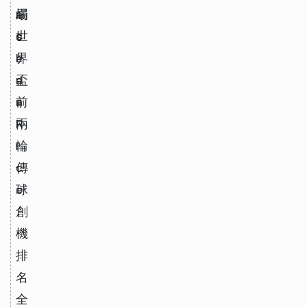
e
場
r
屆
c
s
世
l
e
界
a
n
盃
n 
a
前
R
l
兩
i
輪
c
傳
e
球
創
機
排
名
全