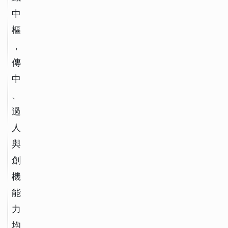
中
樞
，
傳
中
、
過
人
與
創
機
能
力
均