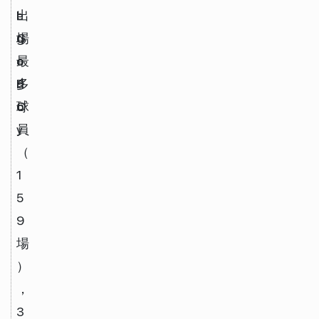
l 
e
出
G
g
場
o
o 
最
d
F
多
o
C
球
y
員
（
1
5
9
場
）
，
3