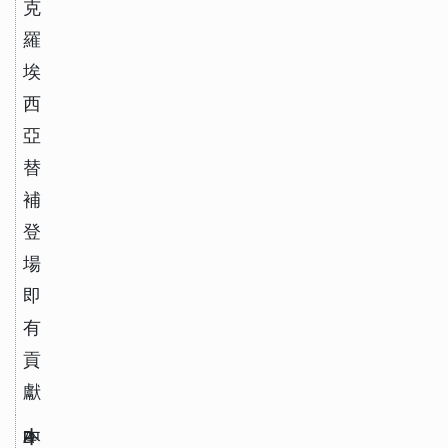
克
羅
埃
西
亞
替
補
登
場
即
有
貢
獻
D
中
A
本