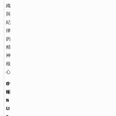
織
與
紀
律
的
精
神
核
心
A
中
U
C
d
場
N
O
a
A
N
l
M 
C