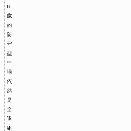
6
歲
的
防
守
型
中
場
依
然
是
全
隊
組