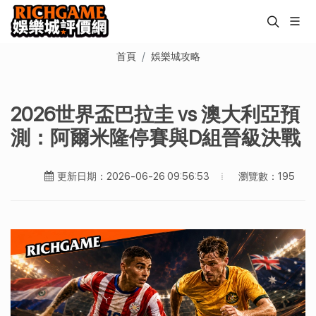
首頁
娛樂城攻略
2026世界盃巴拉圭 vs 澳大利亞預
測：阿爾米隆停賽與D組晉級決戰
瀏覽數：195
更新日期：2026-06-26 09:56:53