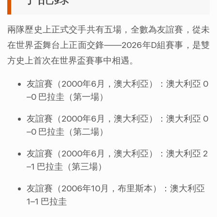
兩隊歷史上正式交手共有五場，全數為友誼賽，從未
在世界盃舞台上正面交鋒——2026年D組賽事，是雙
方史上首次在世界盃賽事中相遇。
友誼賽（2000年6月，澳大利亞）：澳大利亞 0
–0 巴拉圭（第一場）
友誼賽（2000年6月，澳大利亞）：澳大利亞 0
–0 巴拉圭（第二場）
友誼賽（2000年6月，澳大利亞）：澳大利亞 2
–1 巴拉圭（第三場）
友誼賽（2006年10月，布里斯本）：澳大利亞 
1–1 巴拉圭