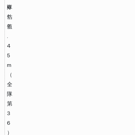
隊
€
估
7
值
7
.
4
5
m
（
全
隊
第
3
6
）