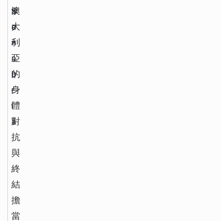
S
s
澳
a
e
大
n
利
a
亞
b
的
r
身
i
體
a
對
抗
與
終
結
擔
當