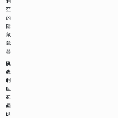
利
亞
的
隱
藏
武
器
M
翼
M
澳
a
鋒
e
大
t
l
利
h
b
亞
e
o
三
w 
u
屆
L
r
世