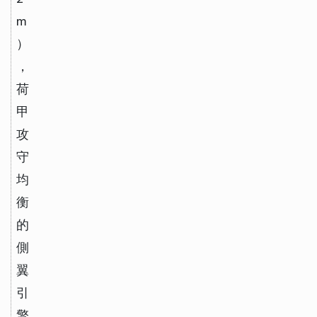
m
）
，
荷
甲
攻
守
均
衡
的
側
翼
引
擎