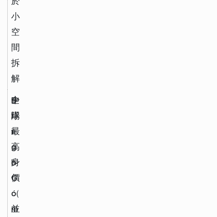
於
小
空
間
拆
解
D
中
B
全
i
場
r
隊
e
i
最
g
g
高
o 
h
身
G
t
價
ó
o
（
m
n
並