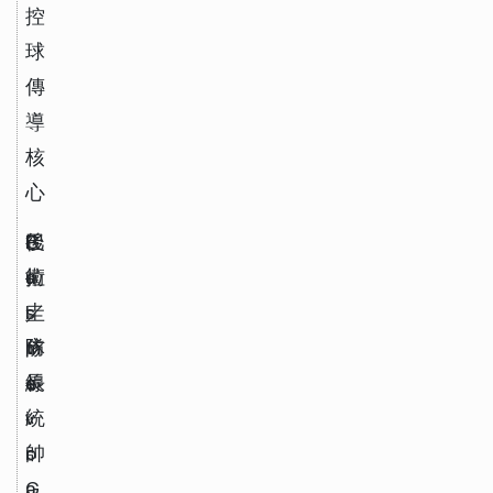
控
球
傳
導
核
心
G
後
P
巴
u
衛
a
拉
s
／
l
圭
t
隊
m
防
a
長
e
線
v
i
統
o 
r
帥
G
a
，