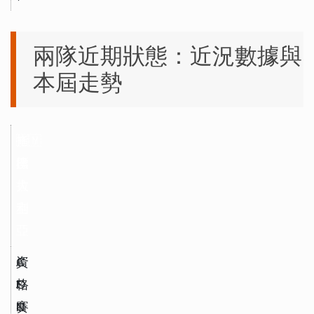
兩隊近期狀態：近況數據與
本屆走勢
指
🇵🇾 
🇦🇺 
標
巴
澳
拉
大
圭
利
亞
資
C
A
格
O
F
賽
N
C