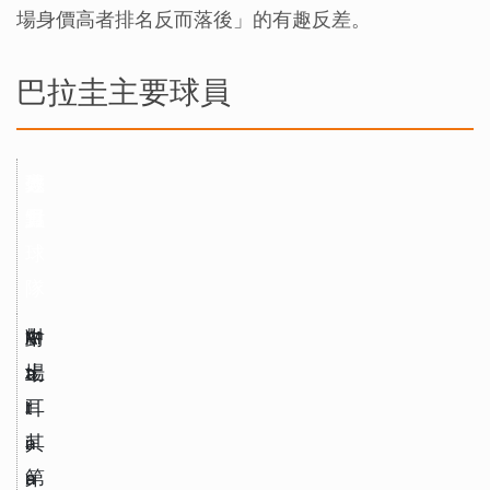
場身價高者排名反而落後」的有趣反差。
巴拉圭主要球員
球
位
效
亮
員
置
力
點
球
隊
M
中
A
對
a
場
t
土
t
l
耳
í
a
其
a
n
第