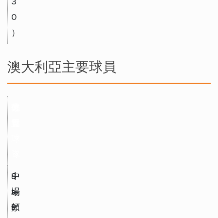
3
0
）
澳大利亞主要球員
球
位
效
亮
員
置
力
點
球
隊
J
中
S
中
a
場
t 
場
c
／
P
領