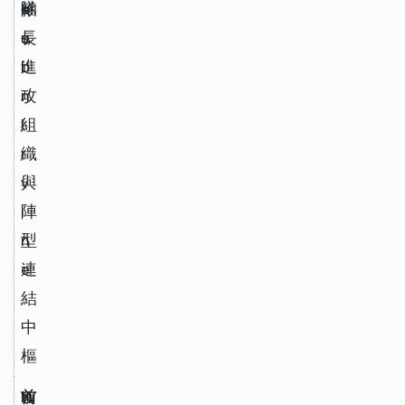
k
隊
a
袖
s
長
u
，
o
l
進
n 
i
攻
I
組
r
織
v
與
i
陣
n
型
e
連
結
中
樞
N
前
W
首