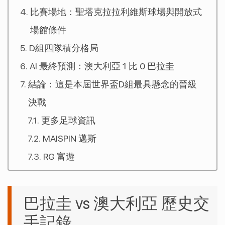
比賽場地：聖塔克拉拉利維斯球場與開放式
場館條件
D組四隊積分格局
AI 最終預測：澳大利亞 1 比 0 巴拉圭
結論：這是本屆世界盃D組最具懸念的晉級
決戰
更多足球資訊
MAISPIN 邁斯
RG 富遊
巴拉圭 vs 澳大利亞 歷史交
手記錄