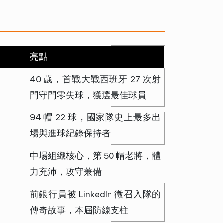
亮點
40 歲，首戰大戰西班牙 27 次射
門守門零失球，獲選最佳球員
94 帽 22 球，國家隊史上最多出
場與進球紀錄保持者
中場組織核心，第 50 帽老將，體
力充沛，攻守兼備
前銀行員被 LinkedIn 徵召入隊的
傳奇故事，本屆防線支柱