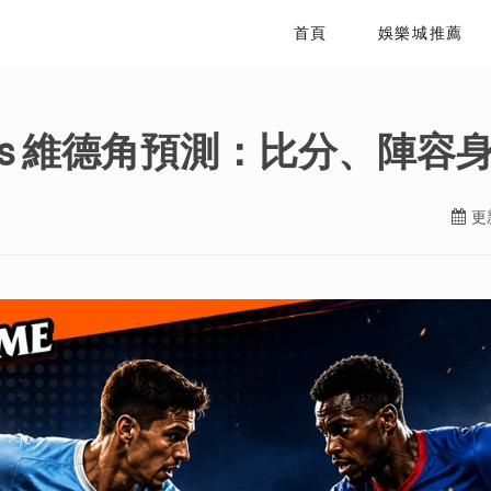
首頁
娛樂城推薦
 vs 維德角預測：比分、陣容
更新