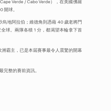
rde / Cabo Verde），在美國佛羅
00 開球。
 戰平沙烏地阿拉伯；維德角則憑藉 40 歲老將門
震驚全球。兩隊各積 1 分，都渴望本輪拿下首
逼平歐洲霸主，已是本屆賽事最令人震驚的開幕
握最完整的賽前資訊。