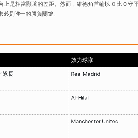
台上是相當顯著的差距。然而，維德角首輪以 0 比 0 守平
未必是唯一的勝負關鍵。
效力球隊
／隊長
Real Madrid
Al-Hilal
Manchester United