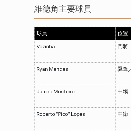
維德角主要球員
球員
位置
Vozinha
門將
Ryan Mendes
翼鋒
Jamiro Monteiro
中場
Roberto "Pico" Lopes
中衛