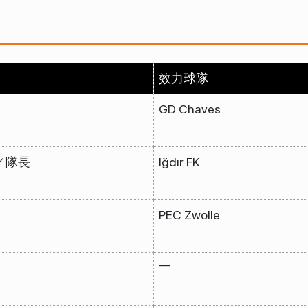
效力球隊
GD Chaves
／隊長
Iğdır FK
PEC Zwolle
—