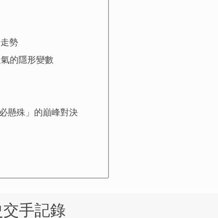
場走勢
天氣的隱形變數
必懸殊」的巔峰對決
歷史交手記錄