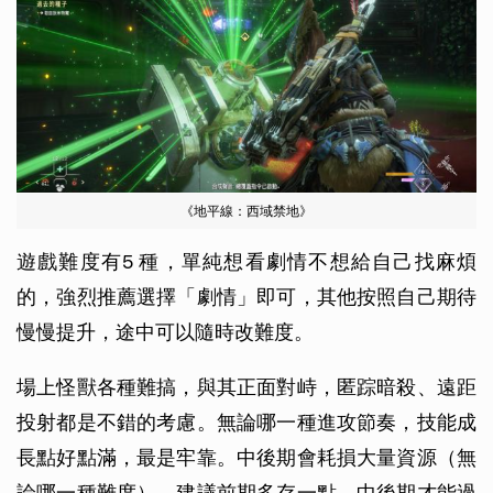
《地平線：西域禁地》
遊戲難度有5 種，單純想看劇情不想給自己找麻煩
的，強烈推薦選擇「劇情」即可，其他按照自己期待
慢慢提升，途中可以隨時改難度。
場上怪獸各種難搞，與其正面對峙，匿踪暗殺、遠距
投射都是不錯的考慮。無論哪一種進攻節奏，技能成
長點好點滿，最是牢靠。中後期會耗損大量資源（無
論哪一種難度），建議前期多存一點，中後期才能過