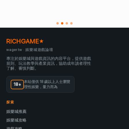
RICHGAME
★
wager.tw · 娛樂城遊戲論壇
專注於娛樂城與遊戲資訊的內容平台，提供遊戲
規則、玩法教學與產業資訊，協助成年讀者理性
了解、審慎判斷。
本站僅供 18 歲以上人士瀏覽
18+
理性娛樂，量力而為
探索
娛樂城推薦
娛樂城攻略
遊戲攻略