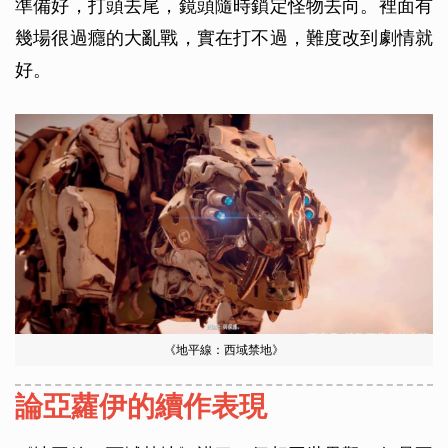
準備好，打頭去尾，鏡頭隨時鎖定怪物去向。裡面有
幾場很過癮的大亂戰，實在打不過，難度改到劇情就
好。
《地平線：西域禁地》
論亞蘿伊的續作表現