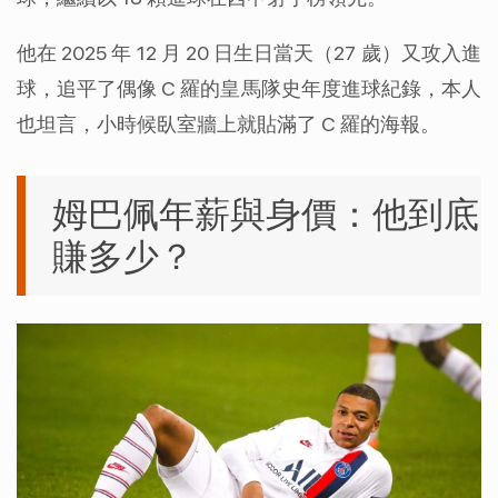
他在 2025 年 12 月 20 日生日當天（27 歲）又攻入進
球，追平了偶像 C 羅的皇馬隊史年度進球紀錄，本人
也坦言，小時候臥室牆上就貼滿了 C 羅的海報。
姆巴佩年薪與身價：他到底
賺多少？