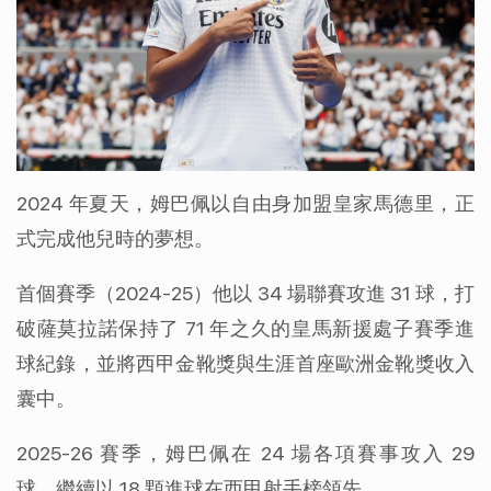
2024 年夏天，姆巴佩以自由身加盟皇家馬德里，正
式完成他兒時的夢想。
首個賽季（2024-25）他以 34 場聯賽攻進 31 球，打
破薩莫拉諾保持了 71 年之久的皇馬新援處子賽季進
球紀錄，並將西甲金靴獎與生涯首座歐洲金靴獎收入
囊中。
2025-26 賽季，姆巴佩在 24 場各項賽事攻入 29 
球，繼續以 18 顆進球在西甲射手榜領先。