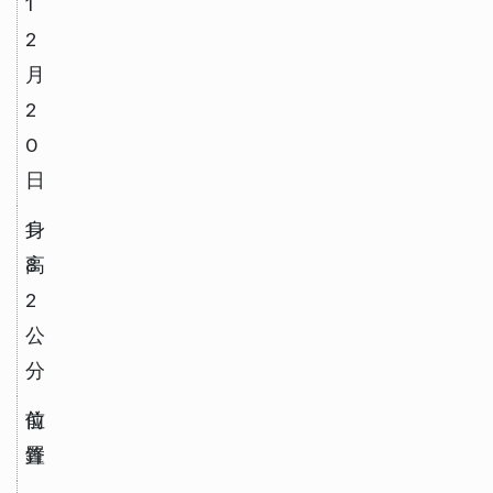
1
2 
月 
2
0 
日
身
1
高
8
2 
公
分
位
前
置
鋒