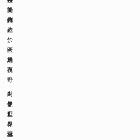
能
、
、
對
力
終
創
抗
結
造
、
、
、
禁
大
全
區
場
局
效
面
視
率
野
世
2
2
尚
界
0
0
無
盃
1
2
世
表
8 
2 
界
現
冠
冠
盃