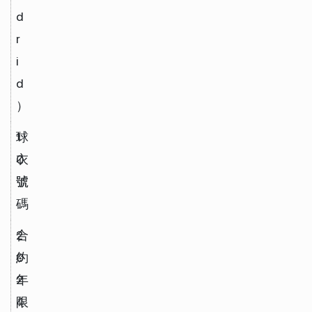
d
r
i
d
）
球
1
衣
0 
號
號
碼
合
2
約
0
年
2
限
4 