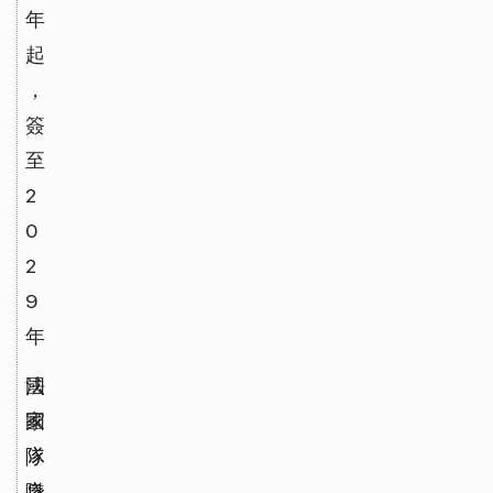
年
起
，
簽
至 
2
0
2
9 
年
國
法
家
國
隊
隊
身
隊