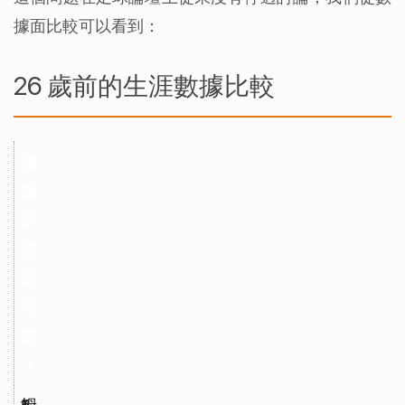
據面比較可以看到：
26 歲前的生涯數據比較
球
總
場
達
員
進
均
成
球
參
所
參
與
需
與
進
出
次
球
場
數
數
場
次
姆
5
1
4