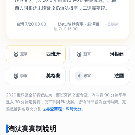
座世界盃（與 2010 年同樣以 1-0 延長賽奪冠）。梅
西與阿根廷末段猛攻仍無法扳平，二連霸夢碎。
台灣 7/20 03:00 ・ MetLife 體育場・紐澤西
（美國當
地 7/19 15:00）
🥇
🥈
西班牙
阿根廷
冠軍
亞軍
🥉
英格蘭
法國
4
季軍
殿軍
2026 世界盃全部賽程結束，西班牙第 2 度奪冠。淘汰賽 90 分鐘平手
進入 30 分鐘延長賽，仍平手則 PK 決勝。 所有時間皆為台灣時間。完
整數據與各場比分見
世界盃賽程・即時比分
。
淘汰賽賽制說明