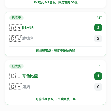
PK 埃及 4-2 晉級・隊史首闖 16 強
已完賽
AET
🇦🇷
阿根廷
3
🇨🇻
維德角
2
阿根廷晉級・延長賽驚險過關
已完賽
FT
🇨🇴
哥倫比亞
1
🇬🇭
迦納
0
哥倫比亞晉級・32 強最後一場