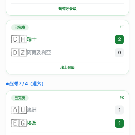
葡萄牙晉級
已完賽
FT
🇨🇭
瑞士
2
🇩🇿
阿爾及利亞
0
瑞士晉級
台灣 7 / 4（週六）
已完賽
PK
🇦🇺
澳洲
1
🇪🇬
埃及
1