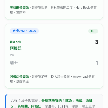
英格蘭晉四強
・延長賽致勝、貝林漢梅開二度・Hard Rock 體育
場・邁阿密
台灣 7/12 ・ 09:00
AET
3
晉級四強
阿根廷
VS
1
瑞士
阿根廷晉四強
・延長賽逆轉、10 人瑞士飲恨・Arrowhead 體育
場・堪薩斯城
八強 4 場全數完賽，
晉級準決賽的 4 隊為：法國、西班
牙、英格蘭、阿根廷
；摩洛哥、比利時、挪威、瑞士止步