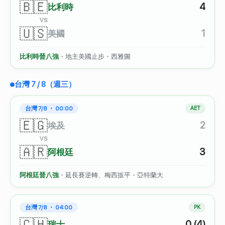
🇧🇪
4
比利時
VS
🇺🇸
1
美國
比利時晉八強
・地主美國止步・西雅圖
台灣 7 / 8（週三）
台灣 7/8 ・ 00:00
AET
🇪🇬
2
埃及
VS
🇦🇷
3
阿根廷
阿根廷晉八強
・延長賽逆轉、梅西扳平・亞特蘭大
台灣 7/8 ・ 04:00
PK
🇨🇭
0 (4)
瑞士