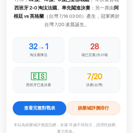
西班牙 2-0 淘汰法國、率先闖進決賽
；另一席由
阿
根廷 vs 英格蘭
（台灣 7/16 03:00）產生，冠軍將於
台灣 7/20 凌晨誕生。
32→1
28
淘汰賽隊伍
場已完賽/共31場
🇪🇸
7/20
西班牙已進決賽
決賽(台灣)
查看完整對戰表
娛樂城評價排行
本站為娛樂城評價資訊網，未滿 18 歲不得投注，請理性娛樂、
量力而為。