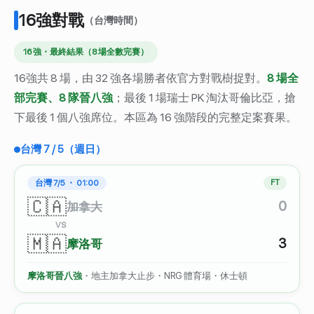
16強對戰
（台灣時間）
16 強・最終結果（8 場全數完賽）
16強共 8 場，由 32 強各場勝者依官方對戰樹捉對。
8 場全
部完賽、8 隊晉八強
；最後 1 場瑞士 PK 淘汰哥倫比亞，搶
下最後 1 個八強席位。本區為 16 強階段的完整定案賽果。
台灣 7 / 5（週日）
台灣 7/5 ・ 01:00
FT
🇨🇦
0
加拿大
VS
🇲🇦
3
摩洛哥
摩洛哥晉八強
・地主加拿大止步・NRG 體育場・休士頓