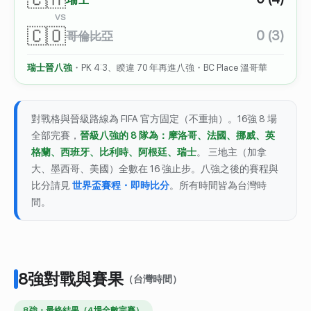
VS
🇨🇴
0 (3)
哥倫比亞
瑞士晉八強
・PK 4:3、睽違 70 年再進八強・BC Place 溫哥華
對戰格與晉級路線為 FIFA 官方固定（不重抽）。16強 8 場
全部完賽，
晉級八強的 8 隊為：摩洛哥、法國、挪威、英
格蘭、西班牙、比利時、阿根廷、瑞士
。 三地主（加拿
大、墨西哥、美國）全數在 16 強止步。八強之後的賽程與
比分請見
世界盃賽程・即時比分
。所有時間皆為台灣時
間。
8強對戰與賽果
（台灣時間）
8 強・最終結果（4 場全數完賽）