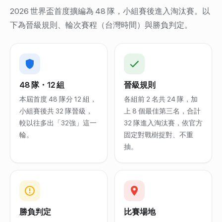
2026 世界盃首度擴編為 48 隊，小組賽後進入淘汰賽。以
下為晉級規則、輪次賽程（台灣時間）與勝負判定。
48 隊・12 組
晉級規則
本屆首度 48 隊分 12 組，
各組前 2 名共 24 隊，加
小組賽後共 32 隊晉級，
上 8 個最佳第三名，合計
較以往多出「32強」這一
32 隊進入淘汰賽，依官方
輪。
固定對戰樹捉對、不重
抽。
勝負判定
比賽場地