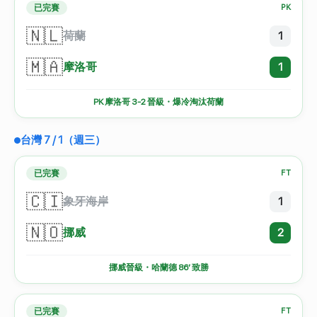
已完賽
PK
🇳🇱
荷蘭
1
🇲🇦
摩洛哥
1
PK 摩洛哥 3-2 晉級・爆冷淘汰荷蘭
台灣 7 / 1（週三）
已完賽
FT
🇨🇮
象牙海岸
1
🇳🇴
挪威
2
挪威晉級・哈蘭德 86′ 致勝
已完賽
FT