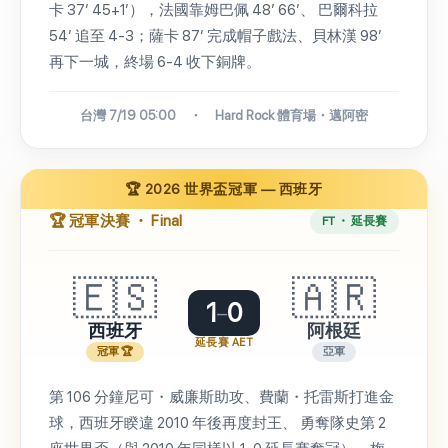
卡 37′ 45+1′），法國靠姆巴佩 48′ 66′、 巴爾科拉
54′ 追至 4-3；薩卡 87′ 完成帽子戲法、貝林漢 98′
再下一城，終場 6-4 收下銅牌。
台灣 7/19 05:00 ・ Hard Rock 體育場・邁阿密
🏆 2026 世界盃冠軍 — 西班牙
🏆 冠軍決賽 ・ Final
FT ・ 延長賽
🇪🇸
🇦🇷
1
0
–
西班牙
阿根廷
延長賽 AET
冠軍 🏆
亞軍
第 106 分鐘尼可・威廉斯助攻、費蘭・托雷斯打進金
球，西班牙睽違 2010 年後再度封王、 勇奪隊史第 2