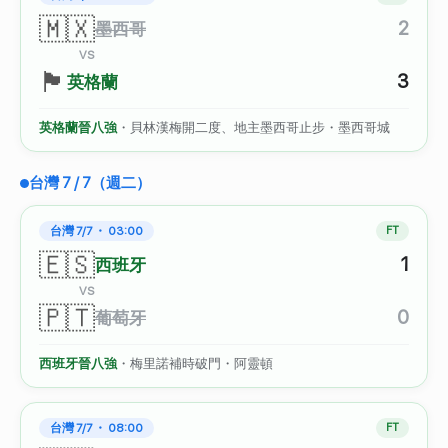
🇲🇽
2
墨西哥
VS
🏴󠁧󠁢󠁥󠁮󠁧󠁿
3
英格蘭
英格蘭晉八強
・貝林漢梅開二度、地主墨西哥止步・墨西哥城
台灣 7 / 7（週二）
台灣 7/7 ・ 03:00
FT
🇪🇸
1
西班牙
VS
🇵🇹
0
葡萄牙
西班牙晉八強
・梅里諾補時破門・阿靈頓
台灣 7/7 ・ 08:00
FT