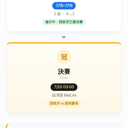
7/15–7/16
2 場 ・ 4→2
進行中・西班牙已晉決賽
›
冠
決賽
Final
7/20 03:00
紐澤西 MetLife
西班牙 vs 英阿勝者