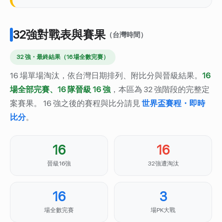
32強對戰表與賽果
（台灣時間）
32 強・最終結果（16 場全數完賽）
16 場單場淘汰，依台灣日期排列、附比分與晉級結果。
16
場全部完賽、16 隊晉級 16 強
，本區為 32 強階段的完整定
案賽果。 16 強之後的賽程與比分請見
世界盃賽程・即時
比分
。
16
16
晉級16強
32強遭淘汰
16
3
場全數完賽
場PK大戰