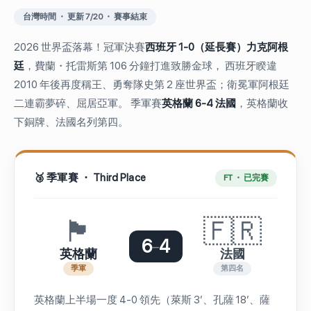
台灣時間 ・ 更新 7/20 ・ 賽事結束
2026 世界盃落幕！冠軍決賽
西班牙 1-0（延長賽）力克阿根
廷
，費蘭・托雷斯第 106 分鐘打進致勝金球， 西班牙睽違
2010 年後再度稱王、勇奪隊史第 2 座世界盃；衛冕軍阿根廷
二連霸夢碎、屈居亞軍。 季軍賽
英格蘭 6-4 法國
，英格蘭收
下銅牌、法國名列第四。
🥉 季軍賽 ・ Third Place
FT ・ 已完賽
🏴󠁧󠁢󠁥󠁮󠁧󠁿
🇫🇷
6
4
–
英格蘭
法國
季軍
第四名
英格蘭上半場一度 4-0 領先（萊斯 3′、孔薩 18′、薩