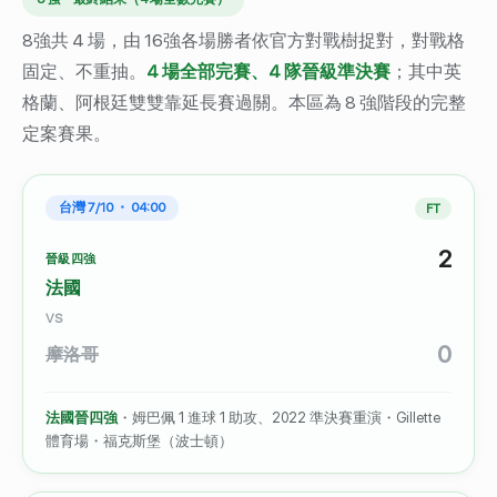
8強共 4 場，由 16強各場勝者依官方對戰樹捉對，對戰格
固定、不重抽。
4 場全部完賽、4 隊晉級準決賽
；其中英
格蘭、阿根廷雙雙靠延長賽過關。本區為 8 強階段的完整
定案賽果。
台灣 7/10 ・ 04:00
FT
2
晉級四強
法國
VS
0
摩洛哥
法國晉四強
・姆巴佩 1 進球 1 助攻、2022 準決賽重演・Gillette
體育場・福克斯堡（波士頓）