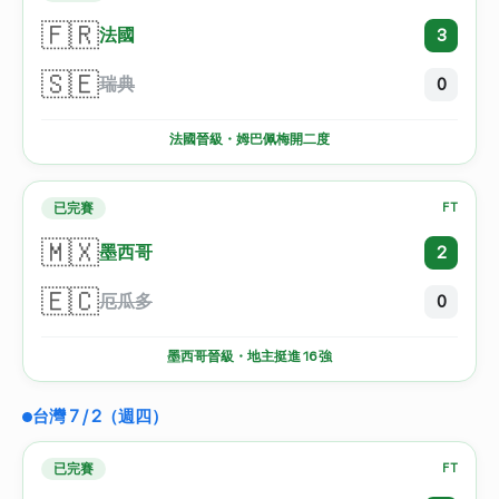
🇫🇷
法國
3
🇸🇪
瑞典
0
法國晉級・姆巴佩梅開二度
已完賽
FT
🇲🇽
墨西哥
2
🇪🇨
厄瓜多
0
墨西哥晉級・地主挺進 16 強
台灣 7 / 2（週四）
已完賽
FT