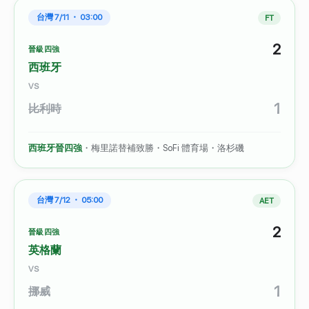
台灣 7/11 ・ 03:00
FT
2
晉級四強
西班牙
VS
1
比利時
西班牙晉四強
・梅里諾替補致勝・SoFi 體育場・洛杉磯
台灣 7/12 ・ 05:00
AET
2
晉級四強
英格蘭
VS
1
挪威