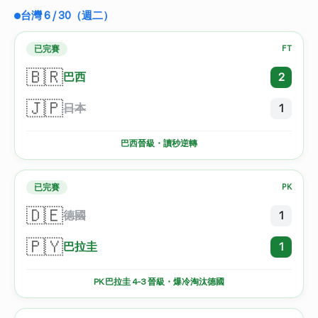
台灣 6 / 30（週二）
已完賽
FT
🇧🇷
巴西
2
🇯🇵
日本
1
巴西晉級・讀秒逆轉
已完賽
PK
🇩🇪
德國
1
🇵🇾
巴拉圭
1
PK 巴拉圭 4-3 晉級・爆冷淘汰德國