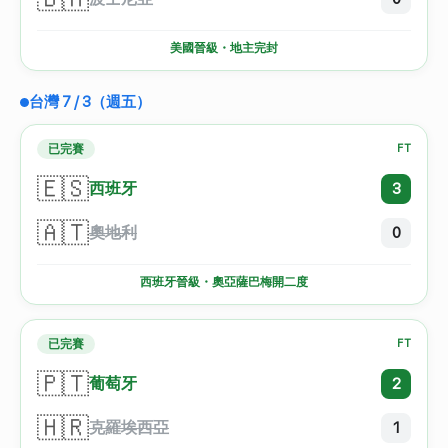
美國晉級・地主完封
台灣 7 / 3（週五）
已完賽
FT
🇪🇸
西班牙
3
🇦🇹
奧地利
0
西班牙晉級・奧亞薩巴梅開二度
已完賽
FT
🇵🇹
葡萄牙
2
🇭🇷
克羅埃西亞
1