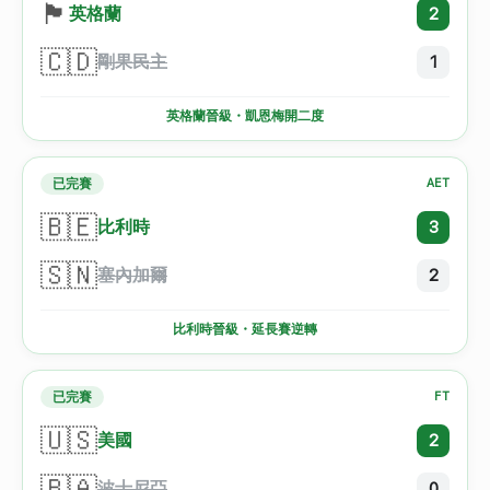
🏴󠁧󠁢󠁥󠁮󠁧󠁿
英格蘭
2
🇨🇩
剛果民主
1
英格蘭晉級・凱恩梅開二度
已完賽
AET
🇧🇪
比利時
3
🇸🇳
塞內加爾
2
比利時晉級・延長賽逆轉
已完賽
FT
🇺🇸
美國
2
🇧🇦
波士尼亞
0