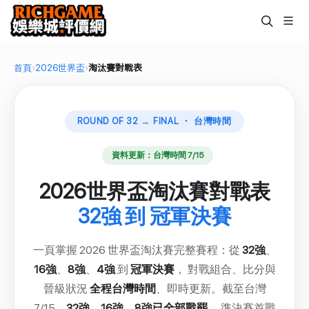
首頁
›
2026世界盃
›
淘汰賽對戰表
ROUND OF 32 → FINAL ・ 台灣時間
資料更新：台灣時間 7/15
2026世界盃淘汰賽對戰表
32強 到 冠軍決賽
一頁掌握 2026 世界盃淘汰賽完整賽程：從
32強
、
16強
、
8強
、
4強
到
冠軍決賽
， 對戰組合、比分與
晉級狀況
全程台灣時間
、即時更新。截至台灣
7/15，
32強、16強、8強已全部戰罷
， 準決賽首戰