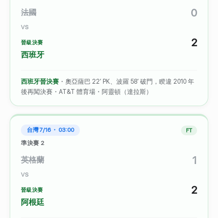
0
法國
VS
2
晉級決賽
西班牙
西班牙晉決賽
・奧亞薩巴 22′ PK、波羅 58′ 破門，睽違 2010 年
後再闖決賽・AT&T 體育場・阿靈頓（達拉斯）
台灣 7/16 ・ 03:00
FT
準決賽 2
1
英格蘭
VS
2
晉級決賽
阿根廷