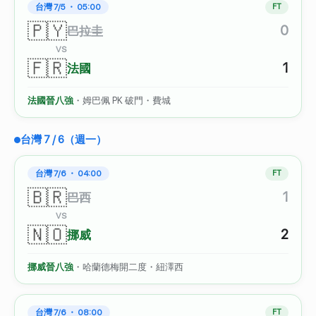
台灣 7/5 ・ 05:00
FT
🇵🇾
0
巴拉圭
VS
🇫🇷
1
法國
法國晉八強
・姆巴佩 PK 破門・費城
台灣 7 / 6（週一）
台灣 7/6 ・ 04:00
FT
🇧🇷
1
巴西
VS
🇳🇴
2
挪威
挪威晉八強
・哈蘭德梅開二度・紐澤西
台灣 7/6 ・ 08:00
FT