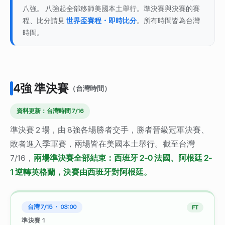
八強。 八強起全部移師美國本土舉行。準決賽與決賽的賽
程、比分請見
世界盃賽程・即時比分
。所有時間皆為台灣
時間。
4強 準決賽
（台灣時間）
資料更新：台灣時間 7/16
準決賽 2 場，由 8強各場勝者交手，勝者晉級冠軍決賽、
敗者進入季軍賽，兩場皆在美國本土舉行。截至台灣
7/16，
兩場準決賽全部結束：西班牙 2-0 法國、阿根廷 2-
1 逆轉英格蘭，決賽由西班牙對阿根廷。
台灣 7/15 ・ 03:00
FT
準決賽 1