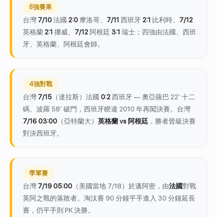
8強賽果
台灣
7/10
法國
2:0
摩洛哥、
7/11
西班牙
2:1
比利時、
7/12
英格蘭
2:1
挪威、
7/12
阿根廷
3:1
瑞士；四強由法國、西班
牙、英格蘭、阿根廷會師。
4強對戰
台灣
7/15
（達拉斯）法國
0:2
西班牙 — 奧亞薩巴 22′ 十二
碼、波羅 58′ 破門，西班牙睽違 2010 年再闖決賽。台灣
7/16 03:00
（亞特蘭大）
英格蘭 vs 阿根廷
，勝者晉級決賽
對決西班牙。
季軍賽
台灣
7/19 05:00
（美國當地 7/18）於邁阿密，由
法國
對戰
英阿之戰的落敗者。淘汰賽 90 分鐘平手進入 30 分鐘延長
賽，仍平手則 PK 決勝。