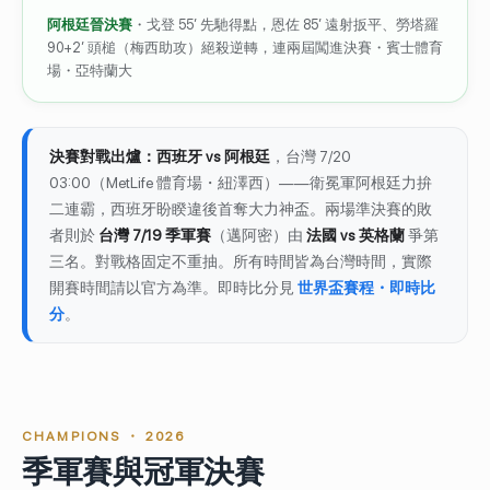
阿根廷晉決賽
・戈登 55′ 先馳得點，恩佐 85′ 遠射扳平、勞塔羅
90+2′ 頭槌（梅西助攻）絕殺逆轉，連兩屆闖進決賽・賓士體育
場・亞特蘭大
決賽對戰出爐：西班牙 vs 阿根廷
，台灣 7/20
03:00（MetLife 體育場・紐澤西）——衛冕軍阿根廷力拚
二連霸，西班牙盼睽違後首奪大力神盃。兩場準決賽的敗
者則於
台灣 7/19 季軍賽
（邁阿密）由
法國 vs 英格蘭
爭第
三名。對戰格固定不重抽。所有時間皆為台灣時間，實際
開賽時間請以官方為準。即時比分見
世界盃賽程・即時比
分
。
CHAMPIONS ・ 2026
季軍賽與冠軍決賽