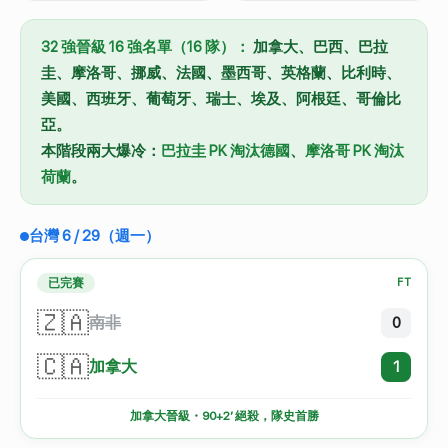
32 強晉級 16 強名單（16 隊）：
加拿大、巴西、巴拉
圭、摩洛哥、挪威、法國、墨西哥、英格蘭、比利時、
美國、西班牙、葡萄牙、瑞士、埃及、阿根廷、哥倫比
亞。
本階段兩大爆冷：
巴拉圭 PK 淘汰德國
、
摩洛哥 PK 淘汰
荷蘭
。
台灣 6 / 29（週一）
已完賽
FT
🇿🇦
南非
0
🇨🇦
加拿大
1
加拿大晉級・90+2′ 絕殺，隊史首勝