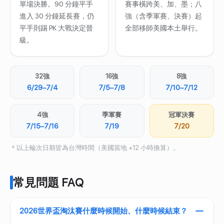
單場決勝。90 分鐘平手
賽事橫跨美、加、墨；八
進入 30 分鐘延長賽，仍
強（含季軍賽、決賽）起
平手則踢 PK 大戰決定晉
全部移師美國本土舉行。
級。
32強
16強
8強
6/29–7/4
7/5–7/8
7/10–7/12
4強
季軍賽
冠軍決賽
7/15–7/16
7/19
7/20
＊以上輪次日期皆為台灣時間（美國當地 +12 小時換算）。
常見問題 FAQ
2026世界盃淘汰賽什麼時候開始、什麼時候結束？