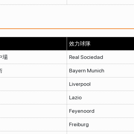
）
效力球隊
中場
Real Sociedad
衛
Bayern Munich
Liverpool
Lazio
Feyenoord
Freiburg