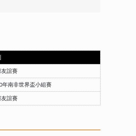
制
際友誼賽
10年南非世界盃小組賽
際友誼賽