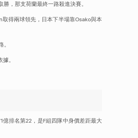
比0取勝，那支荷蘭最終一路殺進決賽。
ben取得兩球領先，日本下半場靠Osako與本
路。
依據。
2.71億排名第22，是F組四隊中身價差距最大