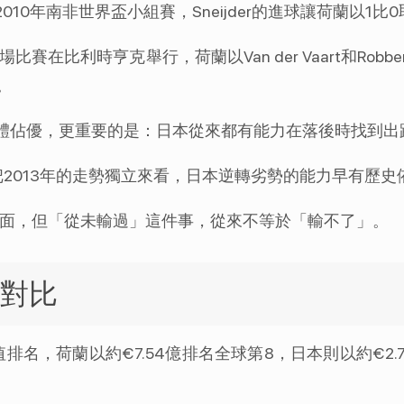
10年南非世界盃小組賽，Sneijder的進球讓荷蘭以1
賽在比利時亨克舉行，荷蘭以Van der Vaart和Rob
。
體佔優，更重要的是：日本從來都有能力在落後時找到出
把2013年的走勢獨立來看，日本逆轉劣勢的能力早有歷史
正面，但「從未輸過」這件事，從來不等於「輸不了」。
價對比
盃陣容估值排名，荷蘭以約€7.54億排名全球第8，日本則以約€