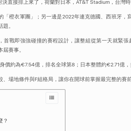
直接排上來了，荷蘭對日本，AT&T Stadium，台灣時
的「橙衣軍團」；另一邊是2022年連克德國、西班牙，
話題。
，首戰即強強碰撞的賽程設計，讓整組從第一天就緊張起
本屆賽事。
整體身價約為€7.54億，排名全球第8；日本整體約€2.71億
較、場地條件與F組格局，讓你在開球前掌握最完整的賽
麼？