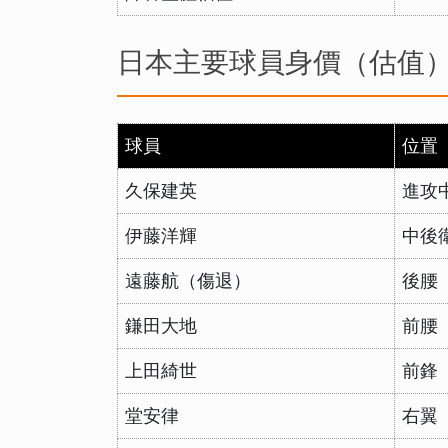
日本主要球員身價（估值
球員
位置
久保建英
進攻
伊藤洋輝
中後
遠藤航（傷退）
後腰
鎌田大地
前腰
上田綺世
前鋒
堂安律
右翼