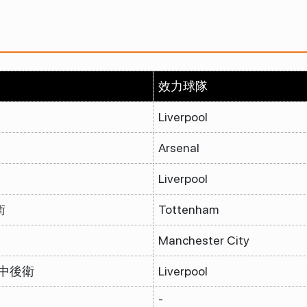
）
效力球隊
Liverpool
Arsenal
Liverpool
衛
Tottenham
Manchester City
/中後衛
Liverpool
-