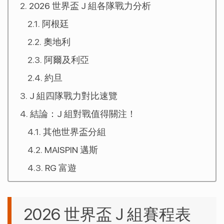
2026 世界盃 J 組各隊戰力分析
阿根廷
奧地利
阿爾及利亞
約旦
J 組四隊戰力對比速覽
結論：J 組對戰值得關注！
其他世界盃分組
MAISPIN 邁斯
RG 富遊
2026 世界盃 J 組賽程表