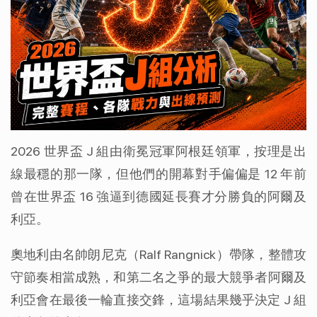
2026 世界盃 J 組由衛冕冠軍阿根廷領軍，按理是出
線最穩的那一隊，但他們的開幕對手偏偏是 12 年前
曾在世界盃 16 強逼到德國延長賽才分勝負的阿爾及
利亞。
奧地利由名帥朗尼克（Ralf Rangnick）帶隊，整體攻
守節奏相當成熟，和第二名之爭的最大競爭者阿爾及
利亞會在最後一輪直接交鋒，這場結果幾乎決定 J 組