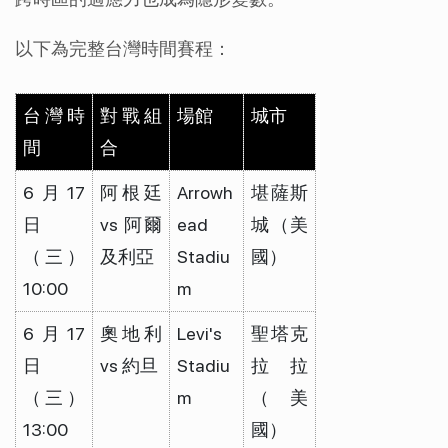
以下為完整台灣時間賽程：
台灣時
對戰組
場館
城市
間
合
6月17
阿根廷 
Arrowh
堪薩斯
日
vs 阿爾
ead 
城（美
（三）
及利亞
Stadiu
國）
10:00
m
6月17
奧地利 
Levi's 
聖塔克
日
vs 約旦
Stadiu
拉拉
（三）
m
（美
13:00
國）