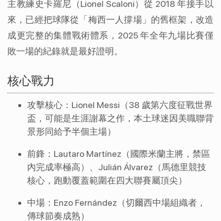
主教練史卡羅尼（Lionel Scaloni）從 2018 年接手以
來，已經把球隊從「梅西一人撐場」的舊框架，改造
成更完整的集體戰術體系，2025 年全年九場比賽僅
敗一場的紀錄就是最好證明。
核心戰力
攻擊核心：Lionel Messi（38 歲第六度征戰世界
盃，可能是生涯謝幕之作，本土球迷因美職聯背
景形同給予半個主場）
前鋒：Lautaro Martínez（國際米蘭主將，禁區
內完成率極高）、Julián Álvarez（馬德里競技
核心，跑動覆蓋範圍在四大聯賽屬頂尖）
中場：Enzo Fernández（切爾西中場組織者，
傳球節奏成熟）