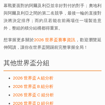
幕戰要面對的阿爾及利亞並非好對付的對手；奧地利
與阿爾及利亞之間的第二名競爭，最後一輪的直接對
決將決定排序；而約旦若能在前兩場任一場製造意
外，整組的積分結構都得重算。
想掌握更多關於
2026 世界盃賽事資訊
，歡迎瀏覽延
伸閱讀，讓你在世界盃開踢前完整掌握全局！
其他世界盃分組
2026 世界盃 A 組分析
2026 世界盃 B 組分析
2026 世界盃 C 組分析
2026 世界盃 D 組分析