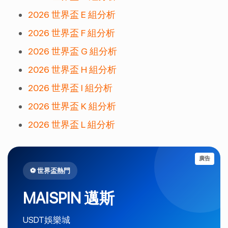
2026 世界盃 E 組分析
2026 世界盃 F 組分析
2026 世界盃 G 組分析
2026 世界盃 H 組分析
2026 世界盃 I 組分析
2026 世界盃 K 組分析
2026 世界盃 L 組分析
廣告
⚽ 世界盃熱門
MAISPIN 邁斯
USDT娛樂城