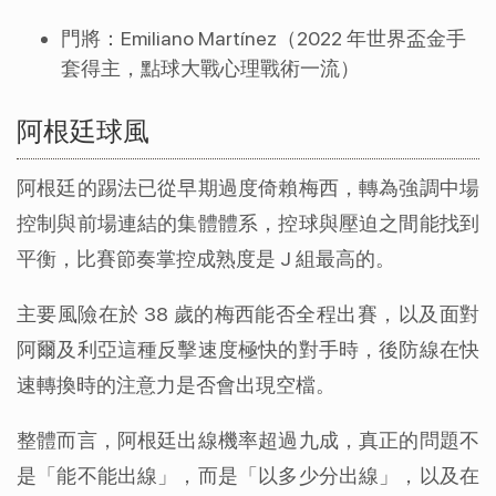
門將：Emiliano Martínez（2022 年世界盃金手
套得主，點球大戰心理戰術一流）
阿根廷球風
阿根廷的踢法已從早期過度倚賴梅西，轉為強調中場
控制與前場連結的集體體系，控球與壓迫之間能找到
平衡，比賽節奏掌控成熟度是 J 組最高的。
主要風險在於 38 歲的梅西能否全程出賽，以及面對
阿爾及利亞這種反擊速度極快的對手時，後防線在快
速轉換時的注意力是否會出現空檔。
整體而言，阿根廷出線機率超過九成，真正的問題不
是「能不能出線」，而是「以多少分出線」，以及在