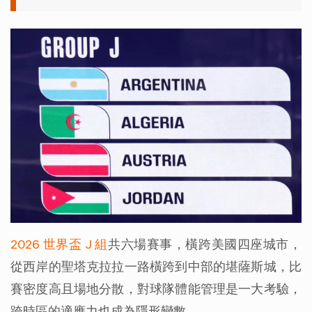
2026 世界盃 J 組
共六場賽事，橫跨美國四座城市，
從西岸的聖塔克拉拉一路橫跨到中部的堪薩斯城，比
賽密度高且場地分散，對球隊體能管理是一大考驗，
跨時區的適應力也成為隱形變數。