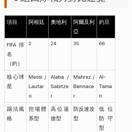
項目
阿根廷
奧地利
阿爾及利
約旦
亞
2
24
35
66
FIFA 排
名
（約）
核心球
Messi / 
Alaba / 
Mahrez / 
Al-
星
Lautar
Sabitze
Bennace
Tama
o
r
r
ri
踢法風
控場體
高位逼
防反速攻
低位
格
系型
搶型
型
防守
型