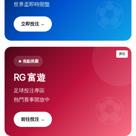
世界盃即時開盤
立即投注 →
廣告
🔥 焦點推薦
RG 富遊
足球投注專區
熱門賽事開放中
前往投注 →