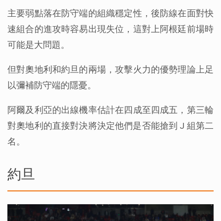
主要弱點落在防守端的組織穩定性，後防線在面對快
速組合的進攻時容易出現失位，這對上阿根廷前場時
可能是大問題。
但對奧地利和約旦的兩場，攻擊火力的優勢理論上足
以彌補防守端的隱憂。
阿爾及利亞的出線機率估計在四成至四成五，第三輪
對奧地利的直接對決將決定他們是否能搶到 J 組第二
名。
約旦