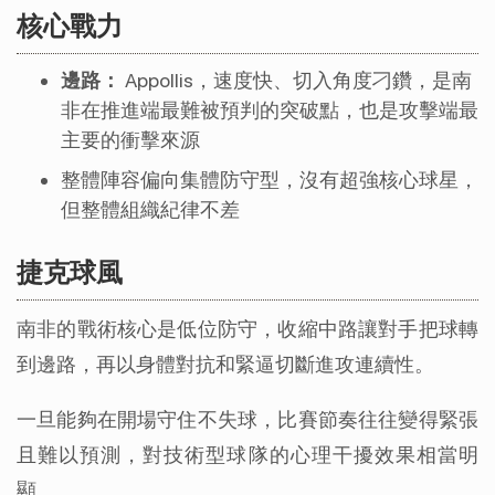
核心戰力
邊路：
 Appollis，速度快、切入角度刁鑽，是南
非在推進端最難被預判的突破點，也是攻擊端最
主要的衝擊來源
整體陣容偏向集體防守型，沒有超強核心球星，
但整體組織紀律不差
捷克球風
南非的戰術核心是低位防守，收縮中路讓對手把球轉
到邊路，再以身體對抗和緊逼切斷進攻連續性。
一旦能夠在開場守住不失球，比賽節奏往往變得緊張
且難以預測，對技術型球隊的心理干擾效果相當明
顯。