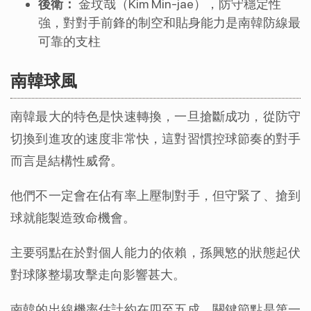
後衛：
 金玟哉（Kim Min-jae），防守穩定性
強，對對手前鋒的制空和貼身能力是南韓防線最
可靠的支柱
南韓球風
南韓最大的特色是快速轉換，一旦搶斷成功，從防守
切換到進攻的速度非常快，這對習慣控球節奏的對手
而言是結構性威脅。
他們不一定會在佔有率上壓制對手，但守緊了、搶到
球就能製造致命機會。
主要弱點在於對個人能力的依賴，孫興慜的狀態起伏
對球隊整場攻擊走向影響甚大。
南韓的出線機率估計約在四至五成，關鍵節點是第一