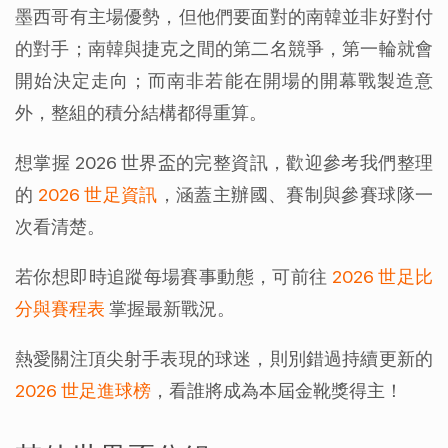
墨西哥有主場優勢，但他們要面對的南韓並非好對付
的對手；南韓與捷克之間的第二名競爭，第一輪就會
開始決定走向；而南非若能在開場的開幕戰製造意
外，整組的積分結構都得重算。
想掌握 2026 世界盃的完整資訊，歡迎參考我們整理
的 
2026 世足資訊
，涵蓋主辦國、賽制與參賽球隊一
次看清楚。
若你想即時追蹤每場賽事動態，可前往 
2026 世足比
分與賽程表
 掌握最新戰況。
熱愛關注頂尖射手表現的球迷，則別錯過持續更新的 
2026 世足進球榜
，看誰將成為本屆金靴獎得主！