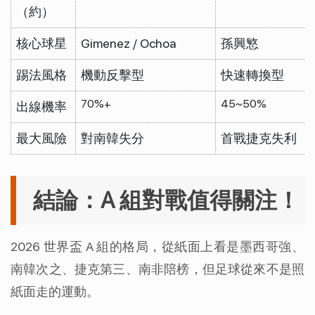
（約）
核心球星
Gimenez / Ochoa
孫興慜
踢法風格
機動反擊型
快速轉換型
70%+
45~50%
出線機率
最大風險
對南韓失分
首戰捷克失利
結論：A 組對戰值得關注！
2026 世界盃 A 組的格局，從紙面上看是墨西哥強、
南韓次之、捷克第三、南非陪榜，但足球從來不是照
紙面走的運動。