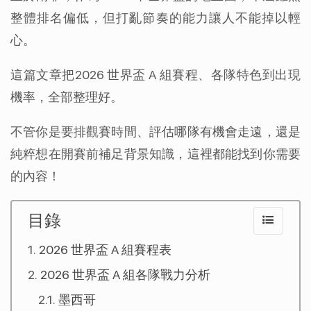
整體排名偏低，但打亂節奏的能力讓人不能掉以輕
心。
這篇文章把2026 世界盃 A 組賽程、各隊特色到出現
機率，全部整理好。
不管你是要排觀賽時間、評估哪隊有機會走遠，還是
純粹想在開賽前補足背景知識，這裡都能找到你需要
的內容！
目錄
2026 世界盃 A 組賽程表
2026 世界盃 A 組各隊戰力分析
墨西哥