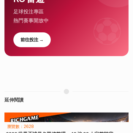
足球投注專區
熱門賽事開放中
前往投注 →
延伸閱讀
瀏覽數：4562