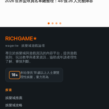
2026 世界盃懶人包 : 世足賽程、主辦國、轉播、門票與看
點總整理
RICHGAME
★
wager.tw · 娛樂城遊戲論壇
專注於娛樂城與遊戲資訊的內容平台，提供遊戲
規則、玩法教學與產業資訊，協助成年讀者理性
了解、審慎判斷。
本站僅供 18 歲以上人士瀏覽
18+
理性娛樂，量力而為
探索
娛樂城推薦
娛樂城攻略