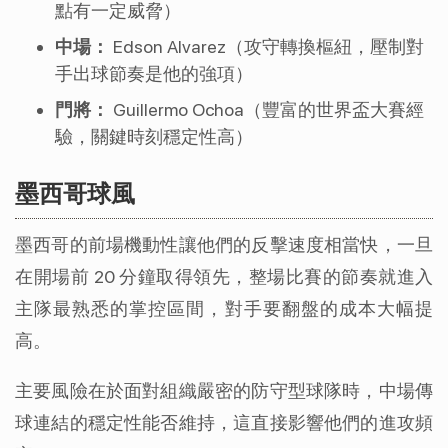
點有一定威脅）
中場：
 Edson Alvarez（攻守轉換樞紐，壓制對
手出球節奏是他的強項）
門將：
 Guillermo Ochoa（豐富的世界盃大賽經
驗，關鍵時刻穩定性高）
墨西哥球風
墨西哥的前場機動性讓他們的反擊速度相當快，一旦
在開場前 20 分鐘取得領先，整場比賽的節奏就進入
主隊最熟悉的掌控區間，對手要翻盤的成本大幅提
高。
主要風險在於面對組織嚴密的防守型球隊時，中場傳
球連結的穩定性能否維持，這直接影響他們的進攻頻