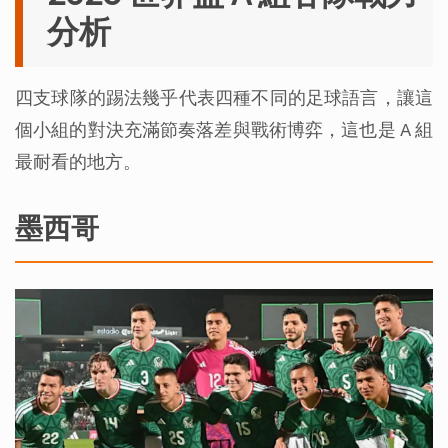
分析
四支球隊的踢法幾乎代表四種不同的足球語言，讓這
個小組的對決充滿節奏落差與戰術博弈，這也是 A 組
最耐看的地方。
墨西哥