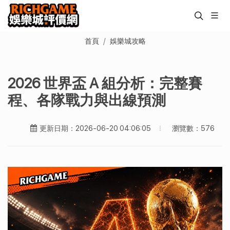
首頁
娛樂城攻略
2026 世界盃 A 組分析：完整賽
程、各隊戰力與出線預測
瀏覽數：576
更新日期：2026-06-20 04:06:05