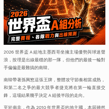
2026 世界盃 A 組地主墨西哥坐擁主場優勢與球迷聲
浪，按理是出線最穩的那一隊，但他們的最後一輪對
手偏偏是最難搞的南韓。
南韓帶著孫興慜這張王牌，整體攻守節奏相當成熟，
和第二名之爭的最大競爭者捷克將在第一輪直接交
鋒，這場結果幾乎決定 A 組後半段的走向。
至於南非，作為 2010 年世界盃的地主國，本屆雖然