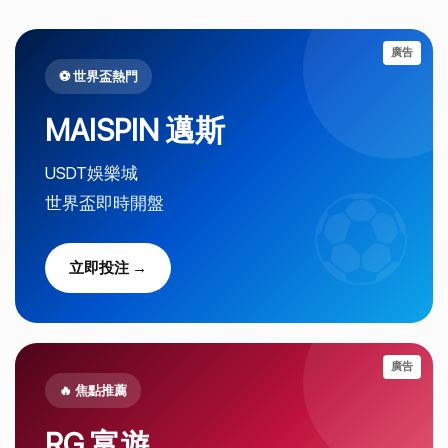
廣告
⚽ 世界盃熱門
MAISPIN 邁斯
USDT娛樂城
世界盃即時開盤
立即投注 →
廣告
🔥 焦點推薦
RG 富遊