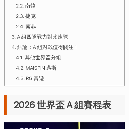
南韓
捷克
南非
A 組四隊戰力對比速覽
結論：A 組對戰值得關注！
其他世界盃分組
MAISPIN 邁斯
RG 富遊
2026 世界盃 A 組賽程表