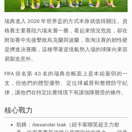
瑞典進入 2026 年世界盃的方式本身就值得關注。資
格賽主要賽段六場未嘗一勝，看起來情況危急，卻在
附加賽中先後擊敗烏克蘭與波蘭，靠淘汰賽的韌性硬
是擠進決賽圈，這種帶著逆境氣勢入場的球隊向來容
易製造意外。
FIFA 排名第 43 名的瑞典在帳面上是本組最弱的一
支，但他們的體型優勢、定位球威脅和整體防守紀
律，讓他們在特定比賽情境下有讓強隊難受的條件。
核心戰力
前鋒：Alexander Isak（紐卡索聯英超主力射