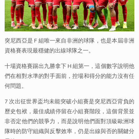
突尼西亞是 F 組唯一來自非洲的球隊，也是本屆非洲
資格賽表現最穩健的出線球隊之一。
十場資格賽踢出九勝拿下 H 組第一，這個數字說明他
們在相對水準的對手面前，控場和得分的能力沒有任
何問題。
7 次出征世界盃均未能突破小組賽是突尼西亞背負的
歷史包袱，最佳成績停留在小組賽階段，這個背景並
非否定他們的競爭力，而是說明他們面對頂級歐洲球
隊時的防守組織與反擊效率，仍是出線與否的關鍵分