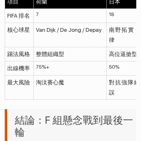
項目
荷蘭
日本
7
18
FIFA 排名
核心球星
Van Dijk / De Jong / Depay
南野拓實 /
律
踢法風格
整體組織型
高位逼搶型
75%+
50%
出線機率
最大風險
淘汰賽心魔
對抗強隊細
誤
結論：F 組懸念戰到最後一
輪