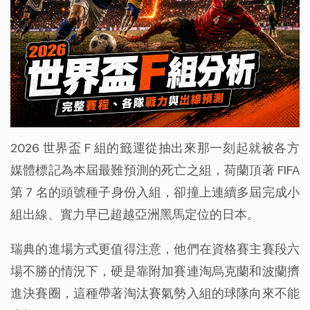
2026 世界盃 F 組的籤運從抽出來那一刻起就被各方
媒體標記為本屆最難預測的死亡之組，荷蘭頂著 FIFA 
第 7 名的頭號種子身份入組，卻撞上連續多屆完成小
組出線、實力早已超越亞洲黑馬定位的日本。
瑞典的進場方式更值得注意，他們在資格賽主賽段六
場不勝的情況下，硬是靠附加賽連淘烏克蘭和波蘭擠
進決賽圈，這種帶著淘汰賽氣勢入組的球隊向來不能