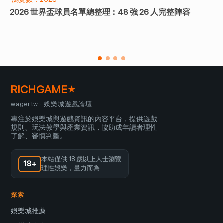
2026 世界盃懶人包 : 世足賽程、主辦國、轉播、門票與看
點總整理
RICHGAME
★
wager.tw · 娛樂城遊戲論壇
專注於娛樂城與遊戲資訊的內容平台，提供遊戲
規則、玩法教學與產業資訊，協助成年讀者理性
了解、審慎判斷。
本站僅供 18 歲以上人士瀏覽
18+
理性娛樂，量力而為
探索
娛樂城推薦