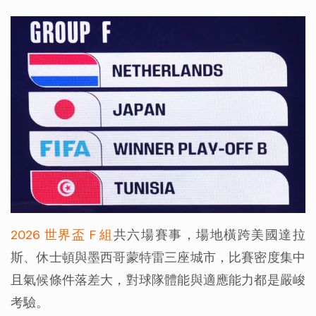
2026 世界盃 F 組
共六場賽事，場地橫跨美國達拉
斯、休士頓與墨西哥蒙特雷三座城市，比賽密度集中
且氣候條件落差大，對球隊體能與適應能力都是嚴峻
考驗。