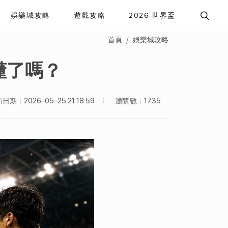
娛樂城攻略
遊戲攻略
2026 世界盃
首頁
娛樂城攻略
懂了嗎？
瀏覽數：1735
日期：2026-05-25 21:18:59