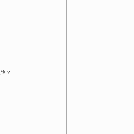
示牌？
？