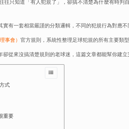
往往只知道「有人犯規了」，卻搞不清楚為什麼有時判自
其實有一套相當嚴謹的分類邏輯，不同的犯規行為對應不
會理事會）
官方規則，系統性整理足球犯規的所有主要類
年卻從來沒搞清楚規則的老球迷，這篇文章都能幫你建立
方式
很重要