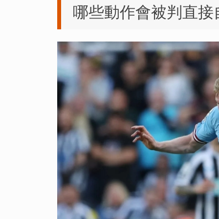
哪些動作會被判直接