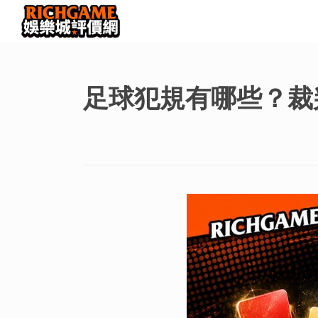
足球犯規有哪些？裁