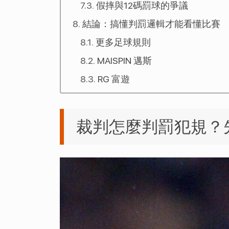
假摔與12碼罰球的爭議
結論：搞懂判罰邏輯才能看懂比賽
更多足球規則
MAISPIN 邁斯
RG 富遊
裁判怎麼判罰犯規？