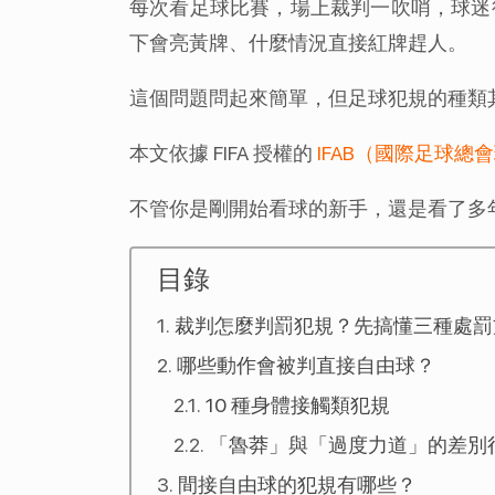
每次看足球比賽，場上裁判一吹哨，球迷
下會亮黃牌、什麼情況直接紅牌趕人。
這個問題問起來簡單，但足球犯規的種類
本文依據 FIFA 授權的 
IFAB（國際足球總
不管你是剛開始看球的新手，還是看了多
目錄
裁判怎麼判罰犯規？先搞懂三種處罰
哪些動作會被判直接自由球？
10 種身體接觸類犯規
「魯莽」與「過度力道」的差別
間接自由球的犯規有哪些？