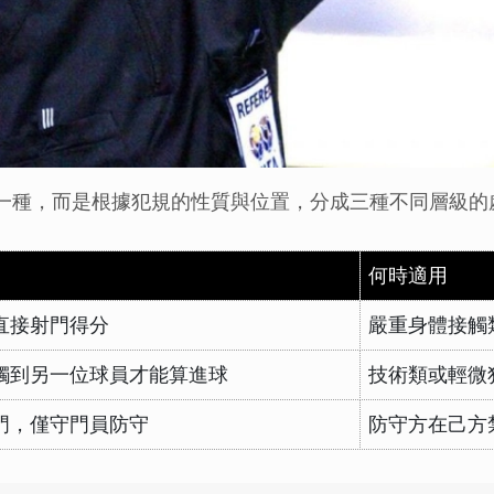
一種，而是根據犯規的性質與位置，分成三種不同層級的
何時適用
直接射門得分
嚴重身體接觸
觸到另一位球員才能算進球
技術類或輕微
門，僅守門員防守
防守方在己方