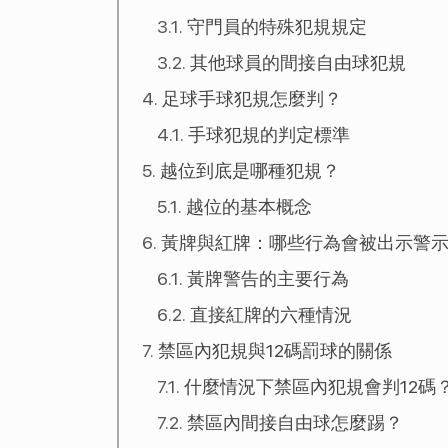
守門員的特殊犯規規定
其他球員的間接自由球犯規
足球手球犯規怎麼判？
手球犯規的判定標準
越位到底是哪種犯規？
越位的基本概念
黃牌與紅牌：哪些行為會被出示警
黃牌警告的主要行為
直接紅牌的六種情況
禁區內犯規與12碼罰球的關係
什麼情況下禁區內犯規會判12碼
禁區內間接自由球怎麼踢？